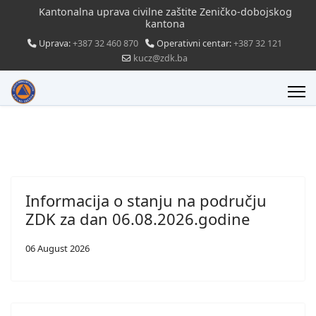
Kantonalna uprava civilne zaštite Zeničko-dobojskog
kantona
Uprava:
+387 32 460 870
Operativni centar:
+387 32 121
kucz@zdk.ba
Informacija o stanju na području
ZDK za dan 06.08.2026.godine
06 August 2026