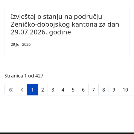
Izvještaj o stanju na području
Zeničko-dobojskog kantona za dan
29.07.2026. godine
29 Juli 2026
Stranica 1 od 427
1
2
3
4
5
6
7
8
9
10