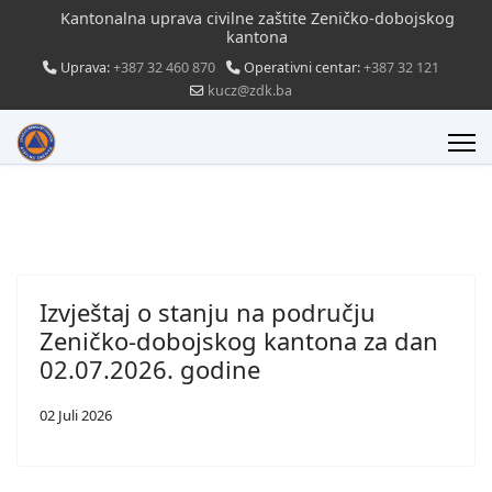
Kantonalna uprava civilne zaštite Zeničko-dobojskog
kantona
Uprava:
+387 32 460 870
Operativni centar:
+387 32 121
kucz@zdk.ba
Izvještaj o stanju na području
Zeničko-dobojskog kantona za dan
02.07.2026. godine
02 Juli 2026