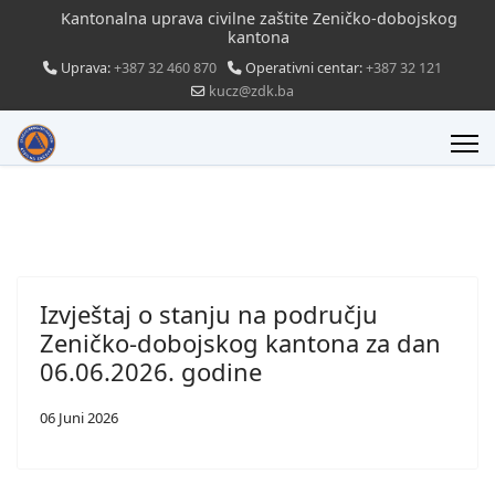
Kantonalna uprava civilne zaštite Zeničko-dobojskog
kantona
Uprava:
+387 32 460 870
Operativni centar:
+387 32 121
kucz@zdk.ba
Izvještaj o stanju na području
Zeničko-dobojskog kantona za dan
06.06.2026. godine
06 Juni 2026