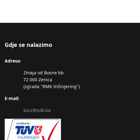
Gdje se nalazimo
Adresa:
Zmaja od Bosne bb
72 000 Zenica
(zgrada "RMK Inžinjering")
E-mail:
kucz@zdk.ba