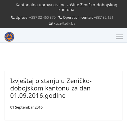
Kantonalna uprava civilne zaštite Zeničko-dobojskog
kantona
Uprava:
+387 32 460 870
Operativni centar:
+387 32 121
kucz@zdk.ba
Izvještaj o stanju u Zeničko-
dobojskom kantonu za dan
01.09.2016.godine
01 Septembar 2016