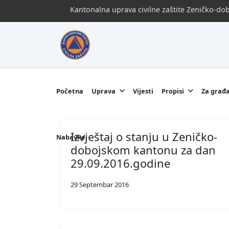
Kantonalna uprava civilne zaštite Zeničko-d
Početna
Uprava
Vijesti
Propisi
Za građ
Izvještaj o stanju u Zeničko-
Nabavke
dobojskom kantonu za dan
29.09.2016.godine
29 Septembar 2016