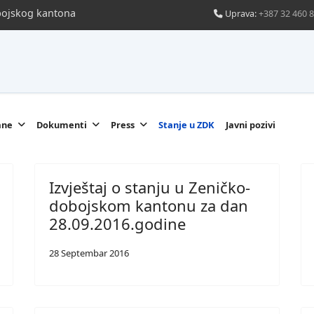
obojskog kantona
Uprava:
+387 32 460 
ane
Dokumenti
Press
Stanje u ZDK
Javni pozivi
Izvještaj o stanju u Zeničko-
dobojskom kantonu za dan
28.09.2016.godine
28 Septembar 2016