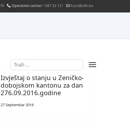
870
Operativni centar:
+387 32 121
kucz@zdk.ba
Traži
Izvještaj o stanju u Zeničko-
dobojskom kantonu za dan
276.09.2016.godine
27 Septembar 2016