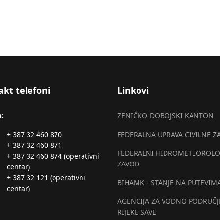
akt telefoni
Linkovi
n:
ZENIČKO-DOBOJSKI KANTON
+ 387 32 460 870
FEDERALNA UPRAVA CIVILNE Z
+ 387 32 460 871
FEDERALNI HIDROMETEOROLO
+ 387 32 460 874 (operativni
ZAVOD
centar)
+ 387 32 121 (operativni
BIHAMK - STANJE NA PUTEVIM
centar)
AGENCIJA ZA VODNO PODRUČJ
RIJEKE SAVE