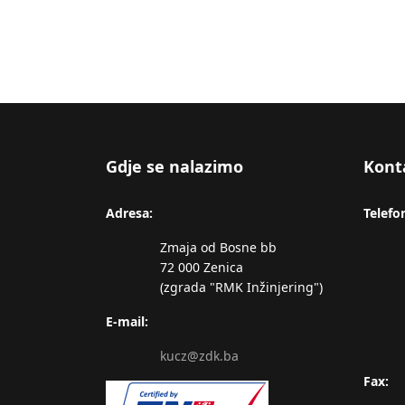
Gdje se nalazimo
Kont
Adresa:
Telefo
Zmaja od Bosne bb
72 000 Zenica
(zgrada "RMK Inžinjering")
E-mail:
kucz@zdk.ba
Fax: