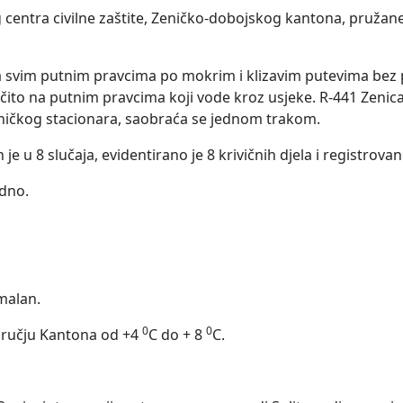
centra civilne zaštite, Zeničko-dobojskog kantona, pružan
 svim putnim pravcima po mokrim i klizavim putevima bez po
čito na putnim pravcima koji vode kroz usjeke. R-441 Zenica
lničkog stacionara, saobraća se jednom trakom.
je u 8 slučaja, evidentirano je 8 krivičnih djela i registrov
edno.
malan.
0
0
dručju Kantona od +4
C do + 8
C.