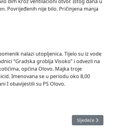
vio dim kroz ventilacioni otvor. Istog dana u
n. Povrijeđenih nije bilo. Pričinjena manja
Spomenik nalazi utopljenica. Tijelo su iz vode
radnici “Gradska groblja Visoko” i odvezli na
otićima, općina Olovo. Majka troje
uicid. Imenovana se u periodu oko 8,00
i I obavijestili su PS Olovo.
Sljedeći članak: Izvještaj o 
Sljedeće