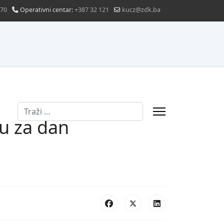
870
Operativni centar:
+387 32 121
kucz@zdk.ba
Traži
u za dan