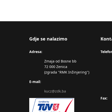
Gdje se nalazimo
Kont
Adresa:
Telefo
Zmaja od Bosne bb
72 000 Zenica
(zgrada "RMK Inžinjering")
E-mail:
kucz@zdk.ba
Fax: