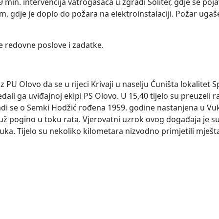
min. intervencija vatrogasaca u zgradi Soliter, gdje se poja
m, gdje je doplo do požara na elektroinstalaciji. Požar ugaše
je redovne poslove i zadatke.
z PU Olovo da se u rijeci Krivaji u naselju Ćuništa lokalitet 
redali ga uviđajnoj ekipi PS Olovo. U 15,40 tijelo su preuzeli 
di se o Semki Hodžić rođena 1959. godine nastanjena u Vuk
už pogino u toku rata. Vjerovatni uzrok ovog događaja je s
luka. Tijelo su nekoliko kilometara nizvodno primjetili mještan
o-dobojskom kantonu za dan 15.03.2016.godine