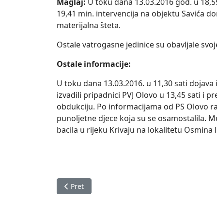
Maglaj:
U toku dana 13.03.2016 god. u 18,59 
19,41 min. intervencija na objektu Savića do
materijalna šteta.
Ostale vatrogasne jedinice su obavljale svo
Ostale informacije:
U toku dana 13.03.2016. u 11,30 sati dojava i
izvadili pripadnici PVJ Olovo u 13,45 sati i p
obdukciju. Po informacijama od PS Olovo ra
punoljetne djece koja su se osamostalila. M
bacila u rijeku Krivaju na lokalitetu Osmina 
Prethodni članak: Izvještaj o stanju u Zeničk
Pret