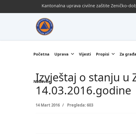
Kantonalna uprava civilne zaštite Zeničko-d
Početna
Uprava
Vijesti
Propisi
Za građ
Izvještaj o stanju 
Nabavke
14.03.2016.godine
14 Mart 2016
Pregleda: 603