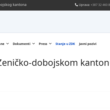
obojskog kantona
Uprava:
+387 32 460 
ane
Dokumenti
Press
Stanje u ZDK
Javni pozivi
u Zeničko-dobojskom kanton