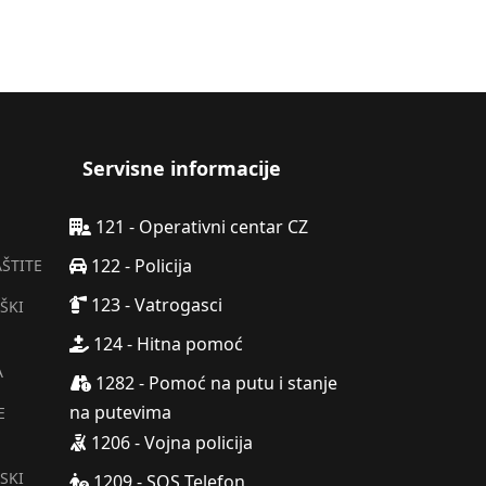
Servisne informacije
121 - Operativni centar CZ
122 - Policija
AŠTITE
123 - Vatrogasci
ŠKI
124 - Hitna pomoć
A
1282 - Pomoć na putu i stanje
na putevima
E
1206 - Vojna policija
SKI
1209 - SOS Telefon