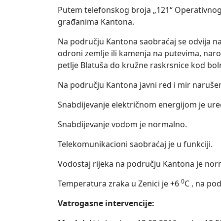
Putem telefonskog broja „121“ Operativnog 
građanima Kantona.
Na području Kantona saobraćaj se odvija na
odroni zemlje ili kamenja na putevima, naro
petlje Blatuša do kružne raskrsnice kod bo
Na području Kantona javni red i mir narušen 
Snabdijevanje električnom energijom je ur
Snabdijevanje vodom je normalno.
Telekomunikacioni saobraćaj je u funkciji.
Vodostaj rijeka na području Kantona je nor
0
Temperatura zraka u Zenici je +6
C , na po
Vatrogasne intervencije: