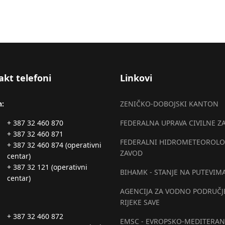
akt telefoni
Linkovi
n:
ZENIČKO-DOBOJSKI KANTON
+ 387 32 460 870
FEDERALNA UPRAVA CIVILNE Z
+ 387 32 460 871
FEDERALNI HIDROMETEOROLO
+ 387 32 460 874 (operativni
ZAVOD
centar)
+ 387 32 121 (operativni
BIHAMK - STANJE NA PUTEVIM
centar)
AGENCIJA ZA VODNO PODRUČJ
RIJEKE SAVE
+ 387 32 460 872
EMSC - EVROPSKO-MEDITERAN