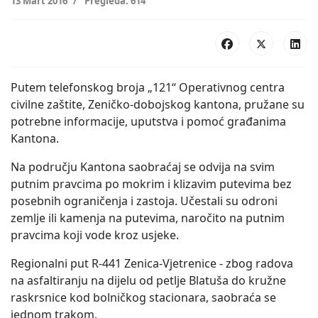
13 Mart 2016
Pregleda: 614
Putem telefonskog broja „121“ Operativnog centra
civilne zaštite, Zeničko-dobojskog kantona, pružane su
potrebne informacije, uputstva i pomoć građanima
Kantona.
Na području Kantona saobraćaj se odvija na svim
putnim pravcima po mokrim i klizavim putevima bez
posebnih ograničenja i zastoja. Učestali su odroni
zemlje ili kamenja na putevima, naročito na putnim
pravcima koji vode kroz usjeke.
Regionalni put R-441 Zenica-Vjetrenice - zbog radova
na asfaltiranju na dijelu od petlje Blatuša do kružne
raskrsnice kod bolničkog stacionara, saobraća se
jednom trakom.