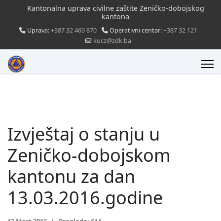
Kantonalna uprava civilne zaštite Zeničko-dobojskog
kantona
Uprava:
+387 32 460 870
Operativni centar:
+387 32 121
kucz@zdk.ba
Izvještaj o stanju u
Zeničko-dobojskom
kantonu za dan
13.03.2016.godine