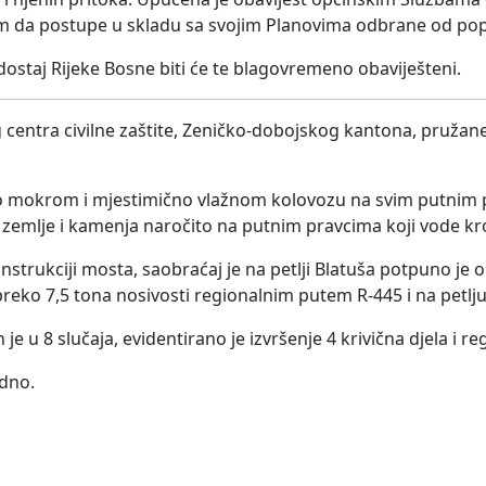
om da postupe u skladu sa svojim Planovima odbrane od popla
staj Rijeke Bosne biti će te blagovremeno obaviješteni.
centra civilne zaštite, Zeničko-dobojskog kantona, pružan
o mokrom i mjestimično vlažnom kolovozu na svim putnim p
zemlje i kamenja naročito na putnim pravcima koji vode kr
trukciji mosta, saobraćaj je na petlji Blatuša potpuno je o
preko 7,5 tona nosivosti regionalnim putem R-445 i na petlju
je u 8 slučaja, evidentirano je izvršenje 4 krivična djela i 
edno.