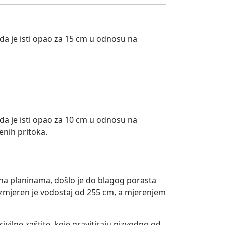
da je isti opao za 15 cm u odnosu na
da je isti opao za 10 cm u odnosu na
jenih pritoka.
 na planinama, došlo je do blagog porasta
 izmjeren je vodostaj od 255 cm, a mjerenjem
ivilne zaštite, koje gravitiraju nizvodno od