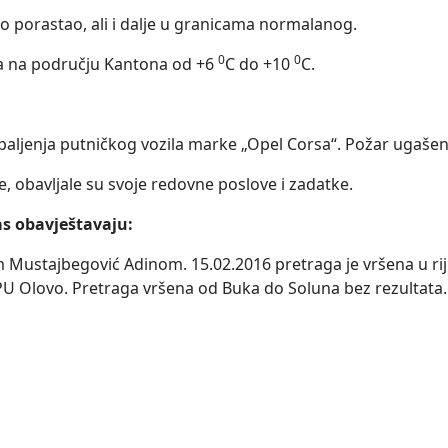
o porastao, ali i dalje u granicama normalanog.
0
0
a na području Kantona od +6
C do +10
C.
paljenja putničkog vozila marke „Opel Corsa“. Požar ugašen. 
e, obavljale su svoje redovne poslove i zadatke.
as obavještavaju:
 Mustajbegović Adinom. 15.02.2016 pretraga je vršena u rij
 PU Olovo. Pretraga vršena od Buka do Soluna bez rezultata. 
o-dobojskom kantonu za dan 17.02.2016.godine