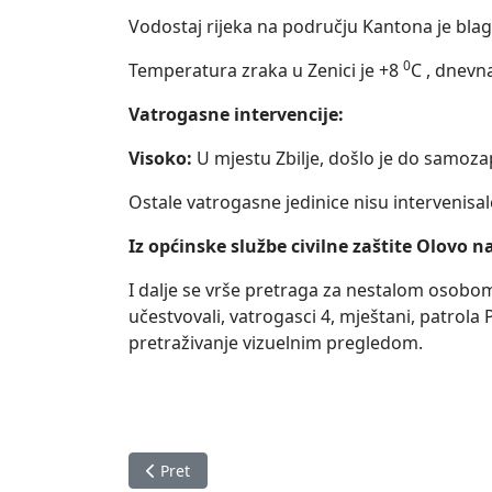
Vodostaj rijeka na području Kantona je blag
0
Temperatura zraka u Zenici je +8
C , dnevn
Vatrogasne intervencije:
Visoko:
U mjestu Zbilje, došlo je do samoza
Ostale vatrogasne jedinice nisu intervenisal
Iz općinske službe civilne zaštite Olovo n
I dalje se vrše pretraga za nestalom osobom
učestvovali, vatrogasci 4, mještani, patrola
pretraživanje vizuelnim pregledom.
Prethodni članak: Izvještaj o stanju u Zeničk
Pret