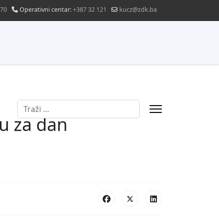
870
Operativni centar:
+387 32 121
kucz@zdk.ba
Traži
u za dan