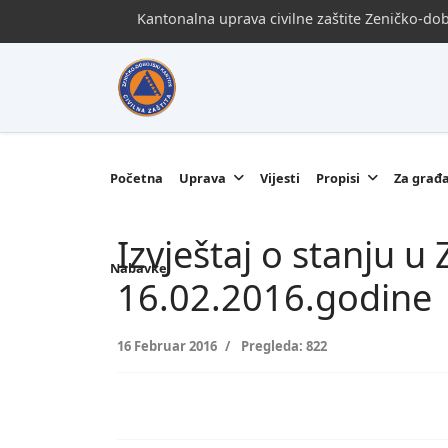
Kantonalna uprava civilne zaštite Zeničko-d
Početna
Uprava
Vijesti
Propisi
Za građ
Izvještaj o stanju 
Nabavke
16.02.2016.godine
16 Februar 2016
Pregleda: 822