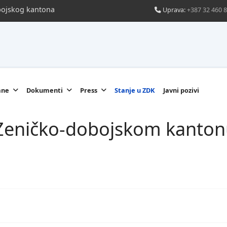
obojskog kantona
Uprava:
+387 32 460 
ane
Dokumenti
Press
Stanje u ZDK
Javni pozivi
u Zeničko-dobojskom kanton