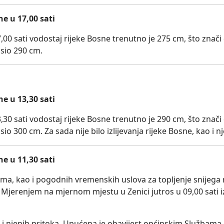
e u 17,00 sati
0 sati vodostaj rijeke Bosne trenutno je 275 cm, što znači 
osio 290 cm.
e u 13,30 sati
0 sati vodostaj rijeke Bosne trenutno je 290 cm, što znači 
io 300 cm. Za sada nije bilo izlijevanja rijeke Bosne, kao i n
e u 11,30 sati
ima, kao i pogodnih vremenskih uslova za topljenje snijega
a. Mjerenjem na mjernom mjestu u Zenici jutros u 09,00 sati
ao i njenih pritoka. Upućena je obavijest općinskim Službama c