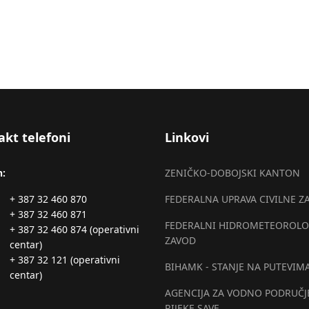
akt telefoni
Linkovi
n:
ZENIČKO-DOBOJSKI KANTON
+ 387 32 460 870
FEDERALNA UPRAVA CIVILNE Z
+ 387 32 460 871
FEDERALNI HIDROMETEOROLO
+ 387 32 460 874 (operativni
ZAVOD
centar)
+ 387 32 121 (operativni
BIHAMK - STANJE NA PUTEVIM
centar)
AGENCIJA ZA VODNO PODRUČJ
RIJEKE SAVE