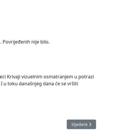
Povrijeđenih nije bilo.
eci Krivaji vizuelnim osmatranjem u potrazi
I u toku današnjeg dana će se vršiti
Sljedeći članak: Izvještaj o 
Sljedeće