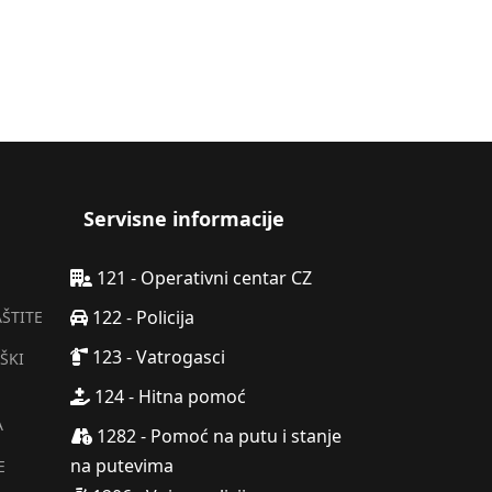
Servisne informacije
121 - Operativni centar CZ
122 - Policija
AŠTITE
123 - Vatrogasci
ŠKI
124 - Hitna pomoć
A
1282 - Pomoć na putu i stanje
na putevima
E