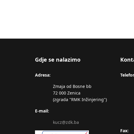
Gdje se nalazimo
Kont
Adresa:
Telefo
Zmaja od Bosne bb
72 000 Zenica
(zgrada "RMK Inžinjering")
E-mail:
kucz@zdk.ba
Fax: