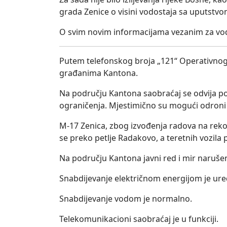
grada Zenice o visini vodostaja sa uputstv
O svim novim informacijama vezanim za vodo
Putem telefonskog broja „121“ Operativnog 
građanima Kantona.
Na području Kantona saobraćaj se odvija p
ograničenja. Mjestimično su mogući odroni 
M-17 Zenica, zbog izvođenja radova na rekons
se preko petlje Radakovo, a teretnih vozila 
Na području Kantona javni red i mir narušen 
Snabdijevanje električnom energijom je ur
Snabdijevanje vodom je normalno.
Telekomunikacioni saobraćaj je u funkciji.