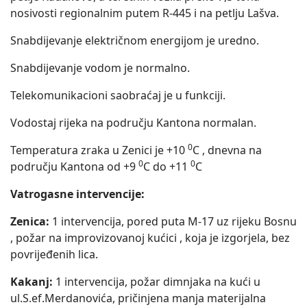
nosivosti regionalnim putem R-445 i na petlju Lašva.
Snabdijevanje električnom energijom je uredno.
Snabdijevanje vodom je normalno.
Telekomunikacioni saobraćaj je u funkciji.
Vodostaj rijeka na području Kantona normalan.
0
Temperatura zraka u Zenici je +10
C , dnevna na
0
0
području Kantona od +9
C do +11
C
Vatrogasne intervencije:
Zenica:
1 intervencija, pored puta M-17 uz rijeku Bosnu
, požar na improvizovanoj kućici , koja je izgorjela, bez
povrijeđenih lica.
Kakanj:
1 intervencija, požar dimnjaka na kući u
ul.S.ef.Merdanovića, pričinjena manja materijalna