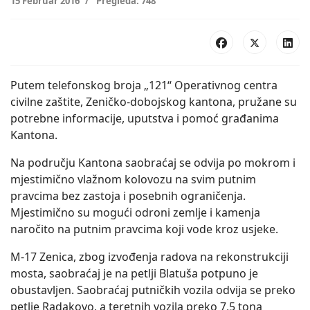
15 Februar 2016
Pregleda: 748
Putem telefonskog broja „121“ Operativnog centra
civilne zaštite, Zeničko-dobojskog kantona, pružane su
potrebne informacije, uputstva i pomoć građanima
Kantona.
Na području Kantona saobraćaj se odvija po mokrom i
mjestimično vlažnom kolovozu na svim putnim
pravcima bez zastoja i posebnih ograničenja.
Mjestimično su mogući odroni zemlje i kamenja
naročito na putnim pravcima koji vode kroz usjeke.
M-17 Zenica, zbog izvođenja radova na rekonstrukciji
mosta, saobraćaj je na petlji Blatuša potpuno je
obustavljen. Saobraćaj putničkih vozila odvija se preko
petlje Radakovo, a teretnih vozila preko 7,5 tona