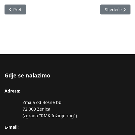
Prethodni članak: Izvještaj o stanju u Zeničko-dobojskom kan
Sljedeći člana
Pret
Sljedeće
Gdje se nalazimo
Adresa:
Zmaja od Bosne bb
72 000 Zenica
(zgrada "RMK Inžinjering")
E-mail: