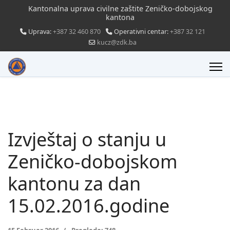
Kantonalna uprava civilne zaštite Zeničko-dobojskog
kantona
Uprava:
+387 32 460 870
Operativni centar:
+387 32 121
kucz@zdk.ba
Izvještaj o stanju u
Zeničko-dobojskom
kantonu za dan
15.02.2016.godine