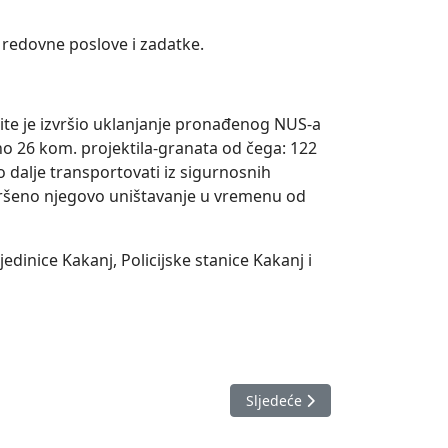
 redovne poslove i zadatke.
ite je izvršio uklanjanje pronađenog NUS-a
no 26 kom. projektila-granata od čega: 122
dalje transportovati iz sigurnosnih
zvršeno njegovo uništavanje u vremenu od
edinice Kakanj, Policijske stanice Kakanj i
Sljedeći članak: Izvještaj o 
Sljedeće