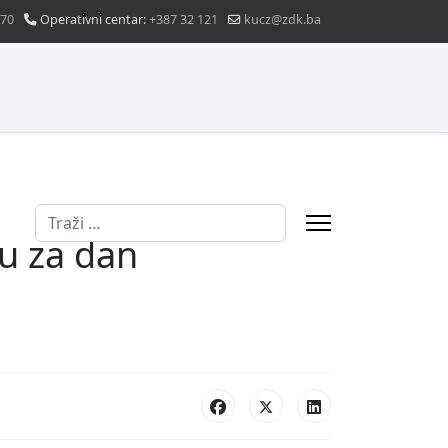
870
Operativni centar:
+387 32 121
kucz@zdk.ba
Traži
u za dan