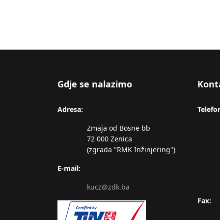
Gdje se nalazimo
Kont
Adresa:
Telefo
Zmaja od Bosne bb
72 000 Zenica
(zgrada "RMK Inžinjering")
E-mail:
kucz@zdk.ba
Fax: