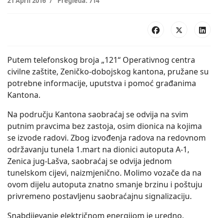
21 April 2016
Pregleda: 714
Putem telefonskog broja „121“ Operativnog centra
civilne zaštite, Zeničko-dobojskog kantona, pružane su
potrebne informacije, uputstva i pomoć građanima
Kantona.
Na području Kantona saobraćaj se odvija na svim
putnim pravcima bez zastoja, osim dionica na kojima
se izvode radovi. Zbog izvođenja radova na redovnom
održavanju tunela 1.mart na dionici autoputa A-1,
Zenica jug-Lašva, saobraćaj se odvija jednom
tunelskom cijevi, naizmjenično. Molimo vozače da na
ovom dijelu autoputa znatno smanje brzinu i poštuju
privremeno postavljenu saobraćajnu signalizaciju.
Snabdijevanje električnom energijom je uredno.