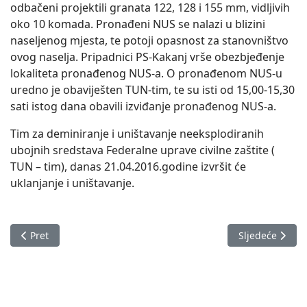
odbačeni projektili granata 122, 128 i 155 mm, vidljivih
oko 10 komada. Pronađeni NUS se nalazi u blizini
naseljenog mjesta, te potoji opasnost za stanovništvo
ovog naselja. Pripadnici PS-Kakanj vrše obezbjeđenje
lokaliteta pronađenog NUS-a. O pronađenom NUS-u
uredno je obaviješten TUN-tim, te su isti od 15,00-15,30
sati istog dana obavili izviđanje pronađenog NUS-a.
Tim za deminiranje i uništavanje neeksplodiranih
ubojnih sredstava Federalne uprave civilne zaštite (
TUN – tim), danas 21.04.2016.godine izvršit će
uklanjanje i uništavanje.
Prethodni članak: Izvještaj o stanju u Zeničko-dobojskom kan
Sljedeći člana
Pret
Sljedeće