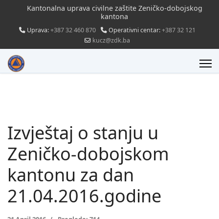
Kantonalna uprava civilne zaštite Zeničko-dobojskog
kantona
Uprava:
+387 32 460 870
Operativni centar:
+387 32 121
kucz@zdk.ba
Izvještaj o stanju u
Zeničko-dobojskom
kantonu za dan
21.04.2016.godine