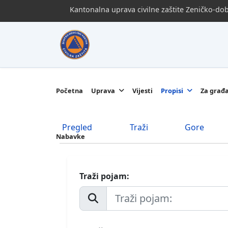
Kantonalna uprava civilne zaštite Zeničko-d
Početna
Uprava
Vijesti
Propisi
Za građ
Pregled
Traži
Gore
Nabavke
Traži pojam: