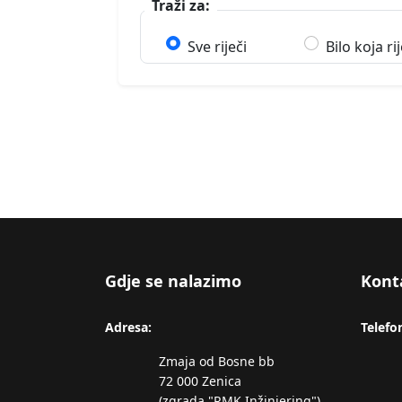
Traži za:
Sve riječi
Bilo koja ri
Gdje se nalazimo
Kont
Adresa:
Telefo
Zmaja od Bosne bb
72 000 Zenica
(zgrada "RMK Inžinjering")