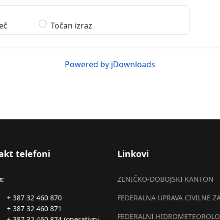
ječ
Točan izraz
Powered by jDownloads
akt telefoni
Linkovi
n:
ZENIČKO-DOBOJSKI KANTON
+ 387 32 460 870
FEDERALNA UPRAVA CIVILNE Z
+ 387 32 460 871
FEDERALNI HIDROMETEOROLO
+ 387 32 460 874 (operativni