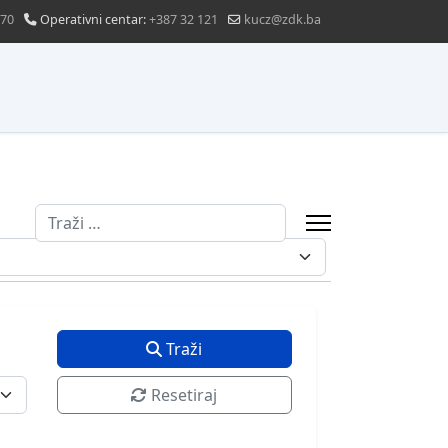
870
Operativni centar:
+387 32 121
kucz@zdk.ba
Traži
Traži
Resetiraj