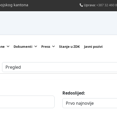
obojskog kantona
Uprava:
+387 32 460 
ane
Dokumenti
Press
Stanje u ZDK
Javni pozivi
Redoslijed: