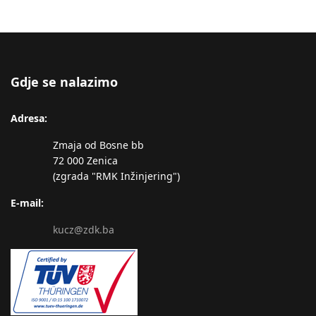
Gdje se nalazimo
Adresa:
Zmaja od Bosne bb
72 000 Zenica
(zgrada "RMK Inžinjering")
E-mail:
kucz@zdk.ba