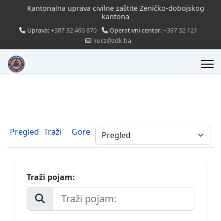
Kantonalna uprava civilne zaštite Zeničko-dobojskog
kantona
Uprava:
+387 32 460 870
Operativni centar:
+387 32 121
kucz@zdk.ba
Pregled
Traži
Gore
Traži pojam: