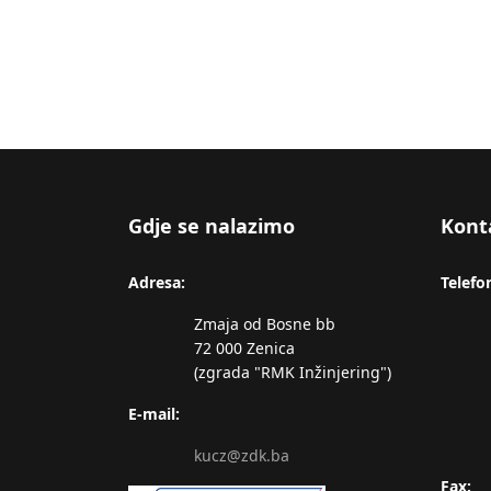
Gdje se nalazimo
Kont
Adresa:
Telefo
Zmaja od Bosne bb
72 000 Zenica
(zgrada "RMK Inžinjering")
E-mail:
kucz@zdk.ba
Fax: