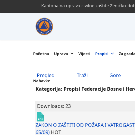
Kantonalna uprava civilne zaštite Zeničko-d
Početna
Uprava
Vijesti
Propisi
Za građ
Pregled
Traži
Gore
Nabavke
Kategorija: Propisi Federacije Bosne i He
Downloads: 23
ZAKON O ZAŠTITI OD POŽARA I VATROGASTVU 
65/09)
HOT