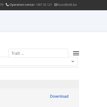
870
Operativni centar:
+387 32 121
kucz@zdk.ba
Traži
Download