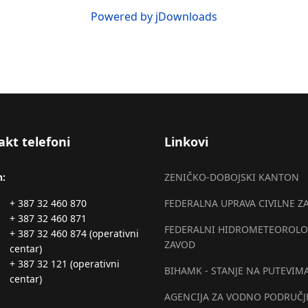
Powered by jDownloads
akt telefoni
Linkovi
n:
ZENIČKO-DOBOJSKI KANTON
+ 387 32 460 870
FEDERALNA UPRAVA CIVILNE Z
+ 387 32 460 871
FEDERALNI HIDROMETEOROLO
+ 387 32 460 874 (operativni
ZAVOD
centar)
+ 387 32 121 (operativni
BIHAMK - STANJE NA PUTEVIM
centar)
AGENCIJA ZA VODNO PODRUČJ