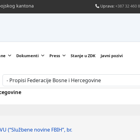
obojskog kantona
Uprava:
+387 32 460 
ane
Dokumenti
Press
Stanje u ZDK
Javni pozivi
rcegovine
(“Službene novine FBIH”, br.