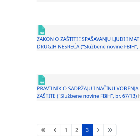
ZAKON O ZAŠTITI I SPAŠAVANJU LJUDI I M
DRUGIH NESREĆA (“Službene novine FBIH”, br
PRAVILNIK O SADRŽAJU I NAČINU VOĐENJA 
ZAŠTITE (“Službene novine FBiH”, br. 67/13)
1
2
3