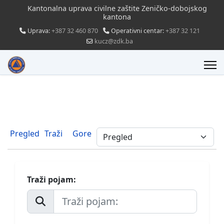
Kantonalna uprava civilne zaštite Zeničko-dobojskog
kantona
Uprava:
+387 32 460 870
Operativni centar:
+387 32 121
kucz@zdk.ba
Pregled
Traži
Gore
Traži pojam: