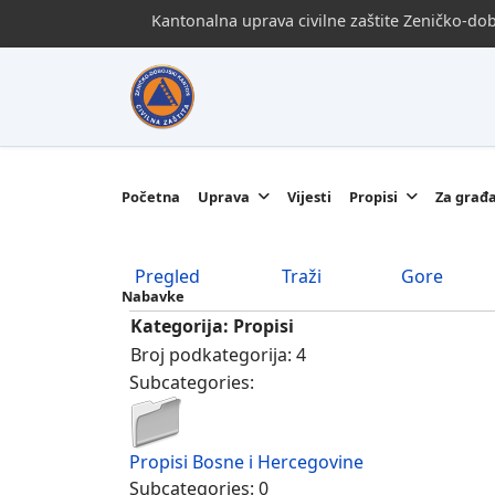
Kantonalna uprava civilne zaštite Zeničko-d
Početna
Uprava
Vijesti
Propisi
Za građ
Pregled
Traži
Gore
Nabavke
Kategorija: Propisi
Broj podkategorija: 4
Subcategories:
Propisi Bosne i Hercegovine
Subcategories: 0