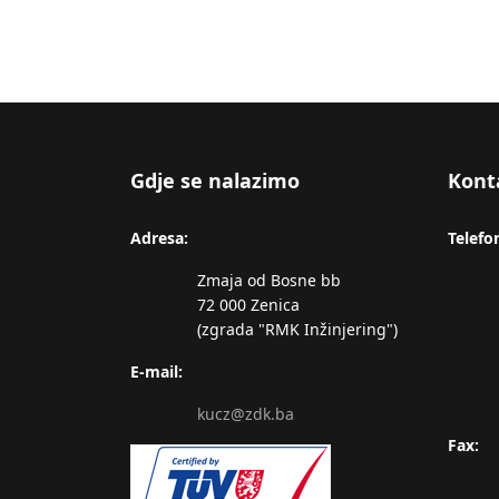
Gdje se nalazimo
Kont
Adresa:
Telefo
Zmaja od Bosne bb
72 000 Zenica
(zgrada "RMK Inžinjering")
E-mail:
kucz@zdk.ba
Fax: