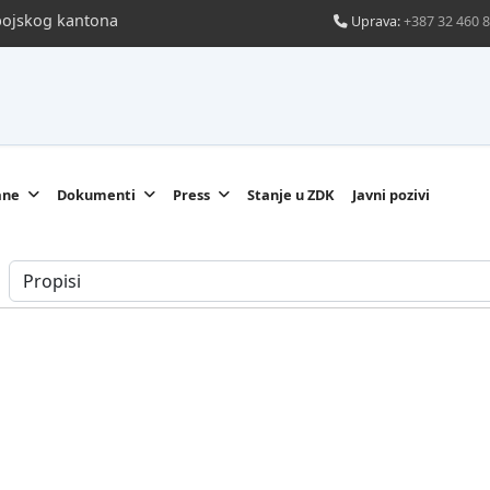
obojskog kantona
Uprava:
+387 32 460 
ane
Dokumenti
Press
Stanje u ZDK
Javni pozivi