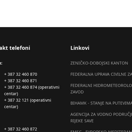
akt telefoni
Linkovi
n:
ZENIČKO-DOBOJSKI KANTON
+ 387 32 460 870
FEDERALNA UPRAVA CIVILNE Z
+ 387 32 460 871
FEDERALNI HIDROMETEOROLO
+ 387 32 460 874 (operativni
ZAVOD
centar)
+ 387 32 121 (operativni
BIHAMK - STANJE NA PUTEVIM
centar)
AGENCIJA ZA VODNO PODRUČJ
RIJEKE SAVE
+ 387 32 460 872
EMSC - EVROPSKO-MEDITERAN