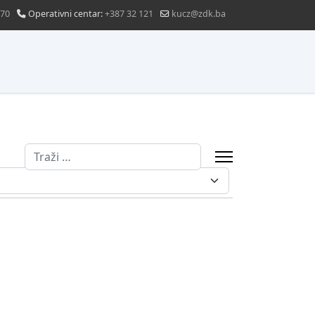
870
Operativni centar:
+387 32 121
kucz@zdk.ba
Traži