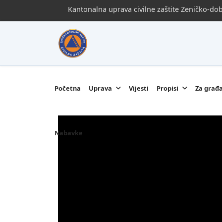
Kantonalna uprava civilne zaštite Zeničko-d
Početna
Uprava
Vijesti
Propisi
Za građ
Nabavke