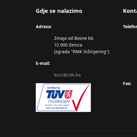
Gdje se nalazimo
Kont
Adresa:
Telefo
Zmaja od Bosne bb
72 000 Zenica
(zgrada "RMK Inžinjering")
E-mail:
kucz@zdk.ba
Fax: