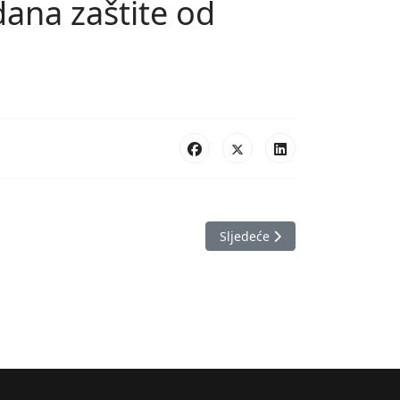
ana zaštite od
Sljedeći članak: Posjeta CZ Z
Sljedeće