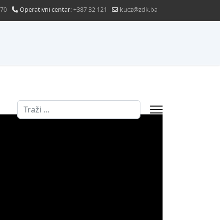
870
Operativni centar:
+387 32 121
kucz@zdk.ba
Traži