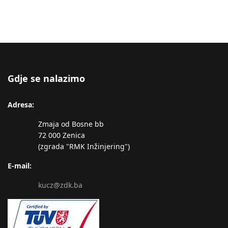
Gdje se nalazimo
Adresa:
Zmaja od Bosne bb
72 000 Zenica
(zgrada "RMK Inžinjering")
E-mail:
kucz@zdk.ba