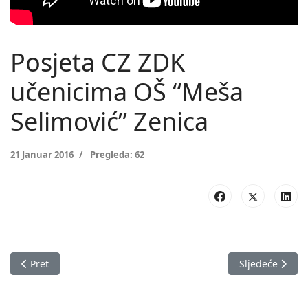
Posjeta CZ ZDK
učenicima OŠ “Meša
Selimović” Zenica
21 Januar 2016
Pregleda: 62
Prethodni članak: Turnir u streljaštvu povodom međunarodno
Sljedeći članak
Pret
Sljedeće