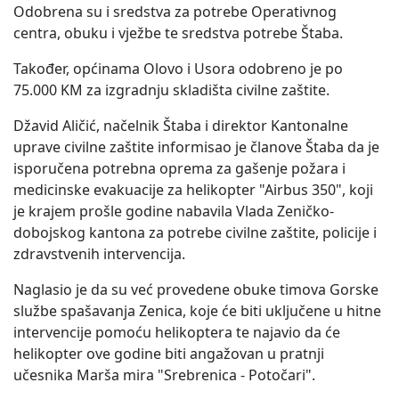
Odobrena su i sredstva za potrebe Operativnog
centra, obuku i vježbe te sredstva potrebe Štaba.
Također, općinama Olovo i Usora odobreno je po
75.000 KM za izgradnju skladišta civilne zaštite.
Džavid Aličić, načelnik Štaba i direktor Kantonalne
uprave civilne zaštite informisao je članove Štaba da je
isporučena potrebna oprema za gašenje požara i
medicinske evakuacije za helikopter "Airbus 350", koji
je krajem prošle godine nabavila Vlada Zeničko-
dobojskog kantona za potrebe civilne zaštite, policije i
zdravstvenih intervencija.
Naglasio je da su već provedene obuke timova Gorske
službe spašavanja Zenica, koje će biti uključene u hitne
intervencije pomoću helikoptera te najavio da će
helikopter ove godine biti angažovan u pratnji
učesnika Marša mira "Srebrenica - Potočari".