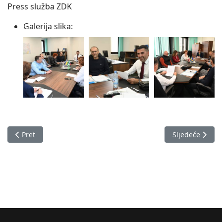
Press služba ZDK
Galerija slika:
Prethodni članak: U Neumu održana redovna godišnja obuka K
Sljedeći člana
Pret
Sljedeće