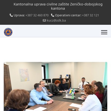
Kantonalna uprava civilne zaštite Zeničko-dobojskog
kantona
Uprava:
+387 32 460 870
Operativni centar:
+387 32 121
kucz@zdk.ba