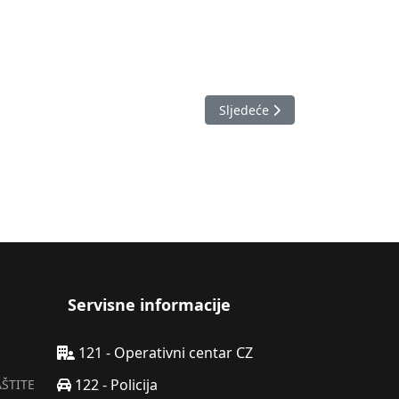
Sljedeći članak: Kantonalni št
Sljedeće
Servisne informacije
121 - Operativni centar CZ
122 - Policija
AŠTITE