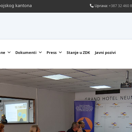
obojskog kantona
Uprava:
+387 32 460 
ane
Dokumenti
Press
Stanje u ZDK
Javni pozivi