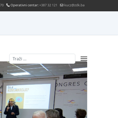
870
Operativni centar:
+387 32 121
kucz@zdk.ba
Traži