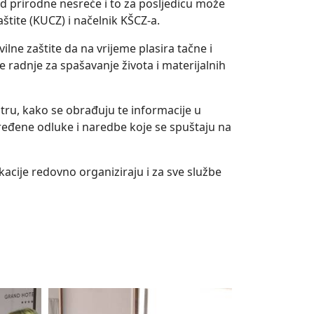
od prirodne nesreće i to za posljedicu može
aštite (KUCZ) i načelnik KŠCZ-a.
ne zaštite da na vrijeme plasira tačne i
 radnje za spašavanje života i materijalnih
tru, kako se obrađuju te informacije u
ređene odluke i naredbe koje se spuštaju na
acije redovno organiziraju i za sve službe