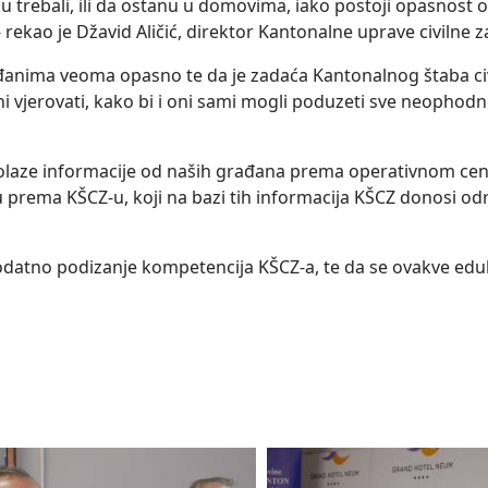
u trebali, ili da ostanu u domovima, iako postoji opasnost 
- rekao je Džavid Aličić, direktor Kantonalne uprave civilne z
anima veoma opasno te da je zadaća Kantonalnog štaba civil
 vjerovati, kako bi i oni sami mogli poduzeti sve neophodne
 dolaze informacije od naših građana prema operativnom cen
u prema KŠCZ-u, koji na bazi tih informacija KŠCZ donosi od
odatno podizanje kompetencija KŠCZ-a, te da se ovakve eduk