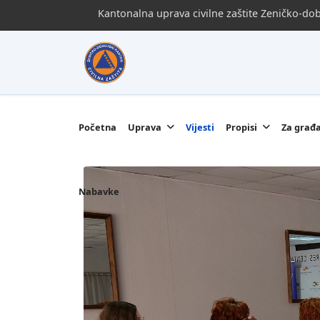
Kantonalna uprava civilne zaštite Zeničko-d
Početna
Uprava
Vijesti
Propisi
Za građ
Nabavke