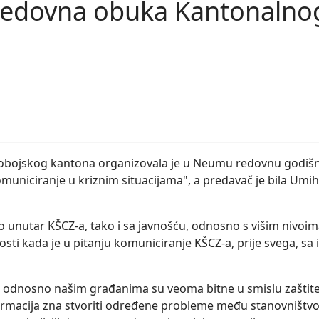
dovna obuka Kantonalnog 
-dobojskog kantona organizovala je u Neumu redovnu godiš
Komuniciranje u kriznim situacijama", a predavač je bila Umi
 unutar KŠCZ-a, tako i sa javnošću, odnosno s višim nivoima 
osti kada je u pitanju komuniciranje KŠCZ-a, prije svega, sa i
 odnosno našim građanima su veoma bitne u smislu zaštite n
nformacija zna stvoriti određene probleme među stanovništv