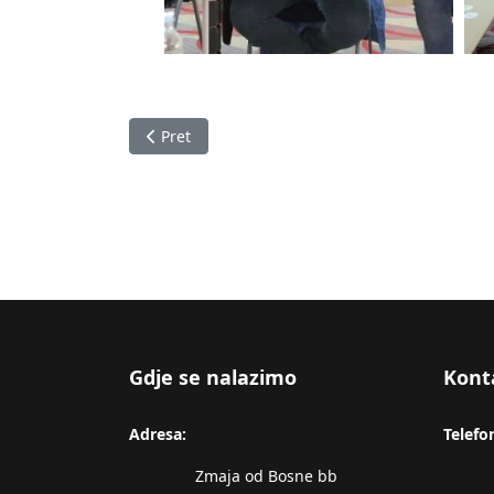
Prethodni članak: KŠCZ: U 2025. godini napravl
Pret
Gdje se nalazimo
Kont
Adresa:
Telefo
Zmaja od Bosne bb