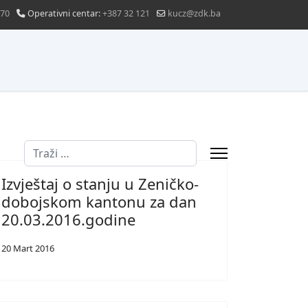
870
Operativni centar:
+387 32 121
kucz@zdk.ba
Traži
Izvještaj o stanju u Zeničko-
dobojskom kantonu za dan
20.03.2016.godine
20 Mart 2016