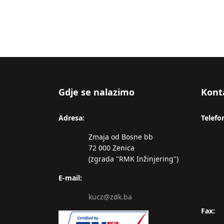
Gdje se nalazimo
Kont
Adresa:
Telefo
Zmaja od Bosne bb
72 000 Zenica
(zgrada "RMK Inžinjering")
E-mail:
kucz@zdk.ba
Fax: