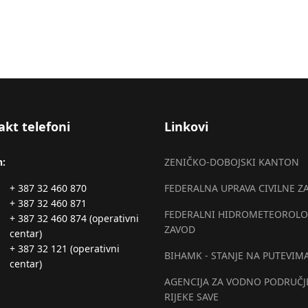
akt telefoni
Linkovi
n:
ZENIČKO-DOBOJSKI KANTON
+ 387 32 460 870
FEDERALNA UPRAVA CIVILNE Z
+ 387 32 460 871
FEDERALNI HIDROMETEOROLO
+ 387 32 460 874 (operativni
ZAVOD
centar)
+ 387 32 121 (operativni
BIHAMK - STANJE NA PUTEVIM
centar)
AGENCIJA ZA VODNO PODRUČJ
RIJEKE SAVE