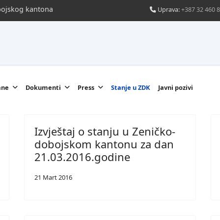
obojskog kantona
Uprava:
+387 32 460 
ane
Dokumenti
Press
Stanje u ZDK
Javni pozivi
Izvještaj o stanju u Zeničko-
dobojskom kantonu za dan
21.03.2016.godine
21 Mart 2016