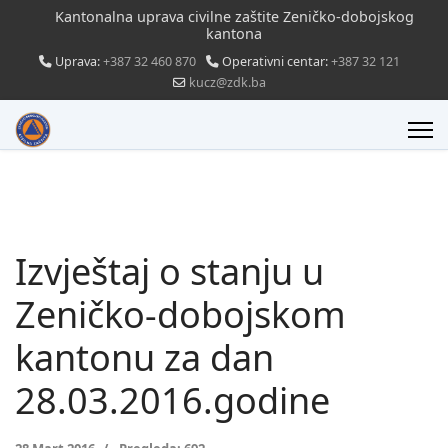
Kantonalna uprava civilne zaštite Zeničko-dobojskog
kantona
Uprava:
+387 32 460 870
Operativni centar:
+387 32 121
kucz@zdk.ba
Izvještaj o stanju u
Zeničko-dobojskom
kantonu za dan
28.03.2016.godine