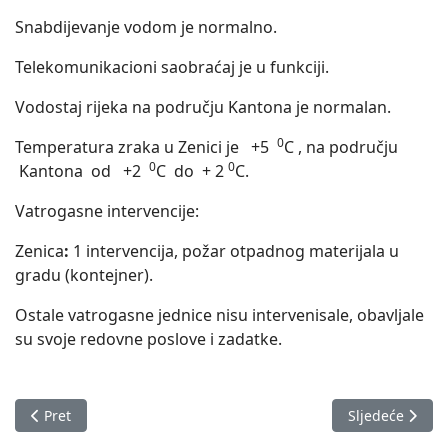
Snabdijevanje vodom je normalno.
Telekomunikacioni saobraćaj je u funkciji.
Vodostaj rijeka na području Kantona je normalan.
0
Temperatura zraka u Zenici je +5
C , na području
0
0
Kantona od +2
C do + 2
C.
Vatrogasne intervencije:
Zenica
:
1 intervencija, požar otpadnog materijala u
gradu (kontejner).
Ostale vatrogasne jednice nisu intervenisale, obavljale
su svoje redovne poslove i zadatke.
Prethodni članak: Izvještaj o stanju u Zeničko-dobojskom kan
Sljedeći člana
Pret
Sljedeće