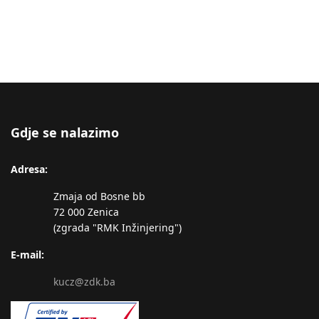
Gdje se nalazimo
Adresa:
Zmaja od Bosne bb
72 000 Zenica
(zgrada "RMK Inžinjering")
E-mail:
kucz@zdk.ba