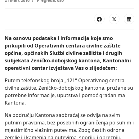
21 Mart 2016
Pregleda: 680
Na osnovu podataka i informacija koje smo
prikupili od Operativnih centara civilne zaštite
općina, općinskih Službi civilne zašitite i drugih
subjekata Zeničko-dobojskog kantona, Kantonalni
operativni centar izvještava Vas o slijedećem:
Putem telefonskog broja „121“ Operativnog centra
civilne zaštite, Zeničko-dobojskog kantona, pružane su
potrebne informacije, uputstva i pomoć građanima
Kantona.
Na području Kantona saobraćaj se odvija na svim
putnim pravcima, bez posebnih ograničenja po suhim i
mjestimično vlažnim putevima. Zbog čestih odrona
zemlje ili kamenja na putevima, sporiju i oprezniju