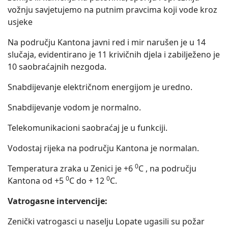
vožnju savjetujemo na putnim pravcima koji vode kroz
usjeke
Na području Kantona javni red i mir narušen je u 14
slučaja, evidentirano je 11 krivičnih djela i zabilježeno je
10 saobraćajnih nezgoda.
Snabdijevanje električnom energijom je uredno.
Snabdijevanje vodom je normalno.
Telekomunikacioni saobraćaj je u funkciji.
Vodostaj rijeka na području Kantona je normalan.
0
Temperatura zraka u Zenici je +6
C , na području
0
0
Kantona od +5
C do + 12
C.
Vatrogasne intervencije:
Zenički vatrogasci u naselju Lopate ugasili su požar