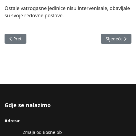
Ostale vatrogasne jedinice nisu intervenisale, obavljale
su svoje redovne poslove.
Prethodni članak: Izvještaj o stanju u Zeničko-dobojskom kan
Sljedeći člana
Pret
Sljedeće
Gdje se nalazimo
Adresa:
Zmaja od Bosne bb