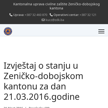
Kantonalna uprava civilne zaštite Zeničko-dobojskog
kantona
Uprava:
+387 32 460 870
Operativni centar:
+387 32 121
kucz@zdk.ba
Izvještaj o stanju u
Zeničko-dobojskom
kantonu za dan
21.03.2016.godine