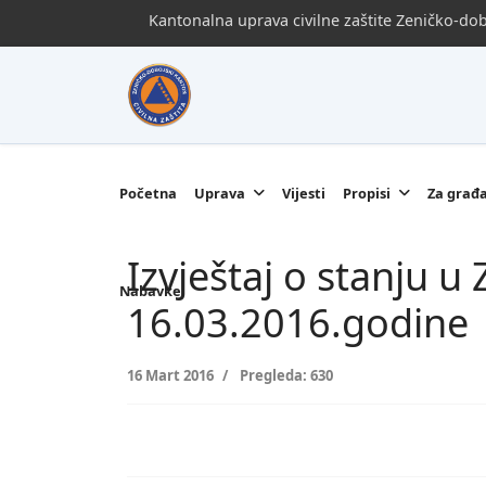
Kantonalna uprava civilne zaštite Zeničko-d
Početna
Uprava
Vijesti
Propisi
Za građ
Izvještaj o stanju 
Nabavke
16.03.2016.godine
16 Mart 2016
Pregleda: 630