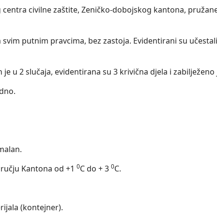
centra civilne zaštite, Zeničko-dobojskog kantona, pružan
svim putnim pravcima, bez zastoja. Evidentirani su učestal
je u 2 slučaja, evidentirana su 3 krivična djela i zabilježen
edno.
malan.
0
0
dručju Kantona od +1
C do + 3
C.
ijala (kontejner).