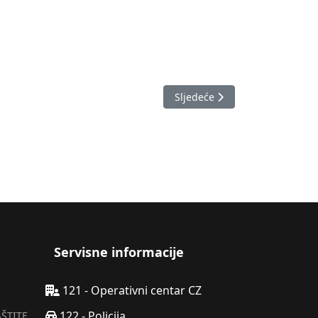
Sljedeći članak: Izvještaj o 
Sljedeće
Servisne informacije
121 - Operativni centar CZ
122 - Policija
AŠTITE