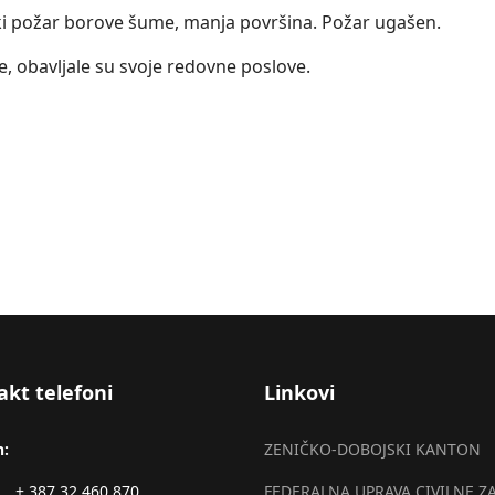
ski požar borove šume, manja površina. Požar ugašen.
e, obavljale su svoje redovne poslove.
o-dobojskom kantonu za dan 17.03.2016.godine
akt telefoni
Linkovi
n:
ZENIČKO-DOBOJSKI KANTON
+ 387 32 460 870
FEDERALNA UPRAVA CIVILNE Z