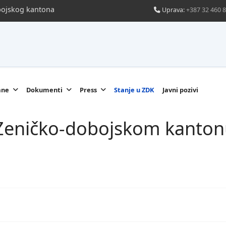
obojskog kantona
Uprava:
+387 32 460 
ane
Dokumenti
Press
Stanje u ZDK
Javni pozivi
u Zeničko-dobojskom kanton