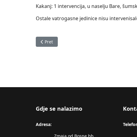
Kakanj: 1 intervencija, u naselju Bare, šum
Ostale vatrogasne jedinice nisu intervenisal
Prethodni članak: Izvještaj o stanju u Zeničk
Pret
Gdje se nalazimo
Kont
Adresa:
Telefo
Zmaja od Bosne bb