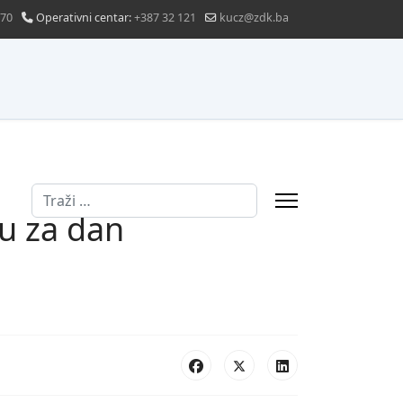
870
Operativni centar:
+387 32 121
kucz@zdk.ba
Traži
u za dan