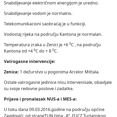
Snabdijevanje električnom energijom je uredno.
Snabdijevanje vodom je normalno.
Telekomunikacioni saobraćaj je u funkciji.
Vodostaj rijeka na području Kantona je normalan.
0
Temperatura zraka u Zenici je +6
C , na području
0
0
Kantona od +4
C do + 8
C.
Vatrogasne intervencije:
Zenica:
1 dežurstvo u pogonima Arcelor Mittala.
Ostale vatrogasne jedinice nisu intervenisale, obavljale
su svoje redovne poslove i zadatke.
Prijava i pronalazak NUS-a i MES-a:
U toku dana 09.03.2016.godine na području općine
Zavidovići, od straneTUN tima „A“, FUCZ Tuzlanskog