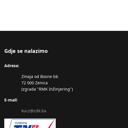
Gdje se nalazimo
Adresa:
Zmaja od Bosne bb
72 000 Zenica
(zgrada "RMK Inžinjering")
E-mail:
kucz@zdk.ba