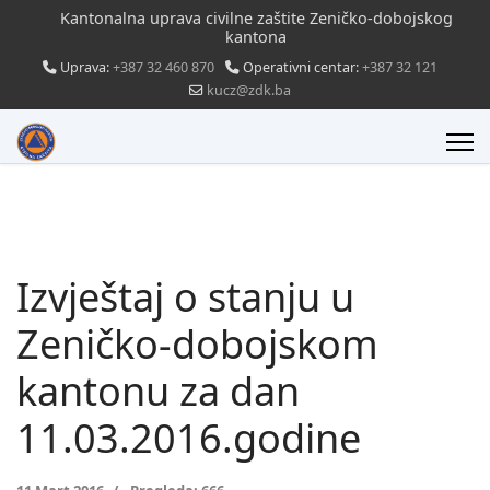
Kantonalna uprava civilne zaštite Zeničko-dobojskog
kantona
Uprava:
+387 32 460 870
Operativni centar:
+387 32 121
kucz@zdk.ba
Izvještaj o stanju u
Zeničko-dobojskom
kantonu za dan
11.03.2016.godine