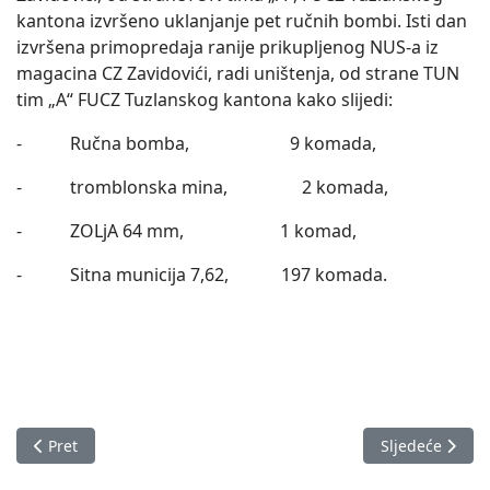
kantona izvršeno uklanjanje pet ručnih bombi. Isti dan
izvršena primopredaja ranije prikupljenog NUS-a iz
magacina CZ Zavidovići, radi uništenja, od strane TUN
tim „A“ FUCZ Tuzlanskog kantona kako slijedi:
- Ručna bomba, 9 komada,
- tromblonska mina, 2 komada,
- ZOLjA 64 mm, 1 komad,
- Sitna municija 7,62, 197 komada.
Prethodni članak: Izvještaj o stanju u Zeničko-dobojskom kan
Sljedeći člana
Pret
Sljedeće