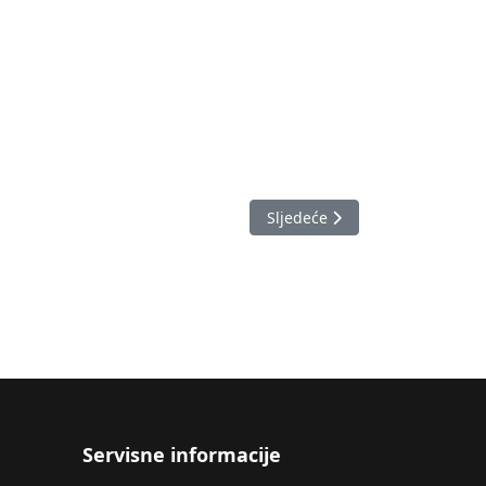
Sljedeći članak: Izvještaj o 
Sljedeće
Servisne informacije