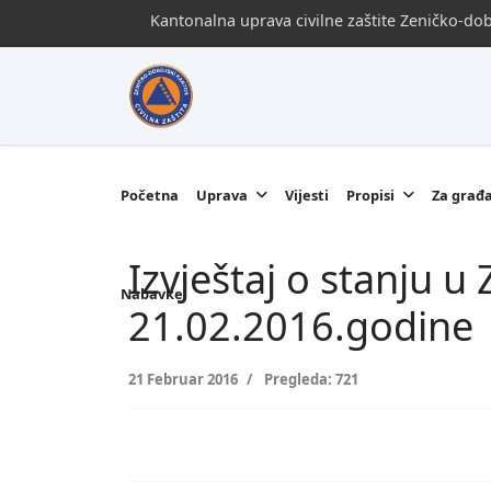
Kantonalna uprava civilne zaštite Zeničko-d
Početna
Uprava
Vijesti
Propisi
Za građ
Izvještaj o stanju 
Nabavke
21.02.2016.godine
21 Februar 2016
Pregleda: 721