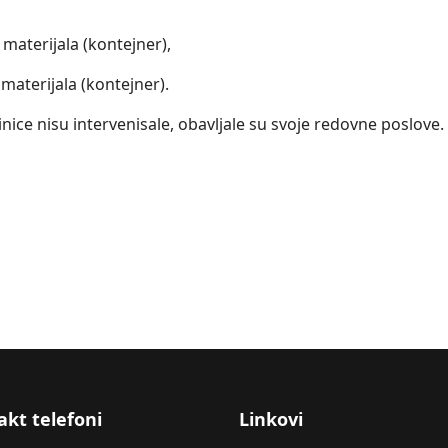
materijala (kontejner),
materijala (kontejner).
ice nisu intervenisale, obavljale su svoje redovne poslove.
o-dobojskom kantonu za dan 22.02.2016.godine
akt telefoni
Linkovi