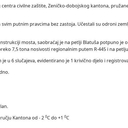
centra civilne zaštite, Zeničko-dobojskog kantona, pružan
 svim putnim pravcima bez zastoja. Učestali su odroni zem
trukciji mosta, saobraćaj je na petlji Blatuša potpuno je o
preko 7,5 tona nosivosti regionalnim putem R-445 i na petlju
je u 6 slučajeva, evidentirano je 1 krivično djelo i registr
edno.
lan.
0
0
dručju Kantona od - 2
C do +1
C