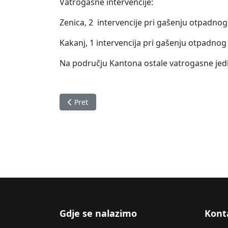
Vatrogasne intervencije:
Zenica, 2 intervencije pri gašenju otpadnog 
Kakanj, 1 intervencija pri gašenju otpadnog 
Na području Kantona ostale vatrogasne jedin
Prethodni članak: Izvještaj o stanju u Zeničk
Pret
Gdje se nalazimo
Kont