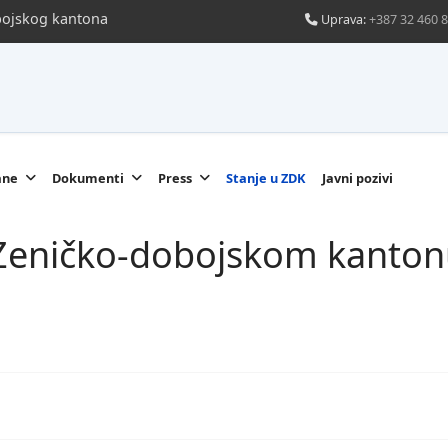
obojskog kantona
Uprava:
+387 32 460 
ane
Dokumenti
Press
Stanje u ZDK
Javni pozivi
u Zeničko-dobojskom kanton