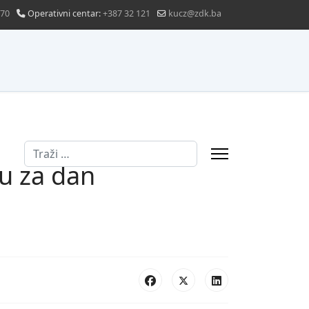
870
Operativni centar:
+387 32 121
kucz@zdk.ba
Traži
u za dan