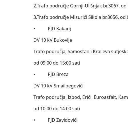
2.Trafo područje Gornji-Ulišnjak br.3067, od 
3.Trafo područje Misurići Sikola br.3056, od 
• PJD Kakanj
DV 10 kV Bukovlje
Trafo područja; Samostan i Kraljeva sutjeska
od 09:00 do 15:00 sati
• PJD Breza
DV 10 kV Smailbegovići
Trafo područja; Izbod, Erići, Euroasfalt, Kam
od 10:00 do 14:00 sati
• PJD Zavidovići