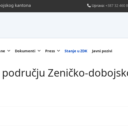
obojskog kantona
Uprava:
+387 32 460 
ane
Dokumenti
Press
Stanje u ZDK
Javni pozivi
na području Zeničko-dobojs