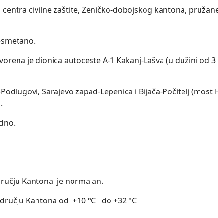
centra civilne zaštite, Zeničko-dobojskog kantona, pružan
nesmetano.
tvorena je dionica autoceste A-1 Kakanj-Lašva (u dužini od 3
-Podlugovi, Sarajevo zapad-Lepenica i Bijača-Počitelj (most
.
edno.
odručju Kantona je normalan.
području Kantona od +10 °C do +32 °C