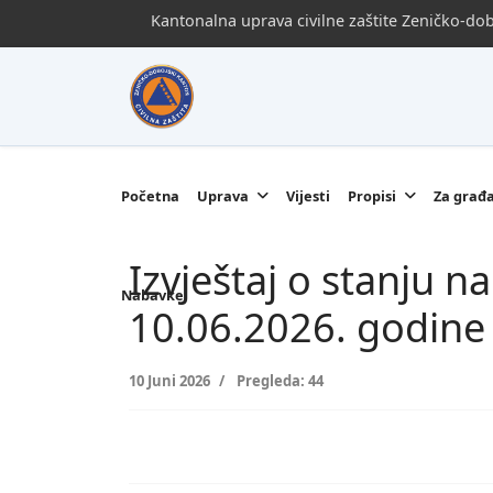
Kantonalna uprava civilne zaštite Zeničko-d
Početna
Uprava
Vijesti
Propisi
Za građ
Izvještaj o stanju 
Nabavke
10.06.2026. godine
10 Juni 2026
Pregleda: 44