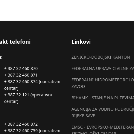
akt telefoni
Linkovi
n:
ZENIČKO-DOBOJSKI KANTON
+ 387 32 460 870
FEDERALNA UPRAVA CIVILNE Z
+ 387 32 460 871
FEDERALNI HIDROMETEOROLO
+ 387 32 460 874 (operativni
ZAVOD
centar)
+ 387 32 121 (operativni
BIHAMK - STANJE NA PUTEVIM
centar)
AGENCIJA ZA VODNO PODRUČJ
RIJEKE SAVE
+ 387 32 460 872
EMSC - EVROPSKO-MEDITERAN
+ 387 32 460 759 (operativni
SEIZMOLOŠKI CENTAR