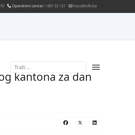
870
Operativni centar:
+387 32 121
kucz@zdk.ba
Traži
kog kantona za dan