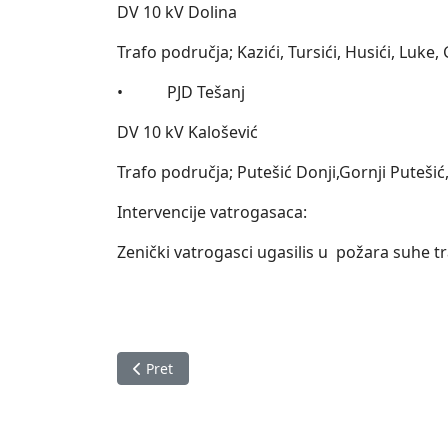
DV 10 kV Dolina
Trafo područja; Kazići, Tursići, Husići, Luk
• PJD Tešanj
DV 10 kV Kalošević
Trafo područja; Putešić Donji,Gornji Putešić,P
Intervencije vatrogasaca:
Zenički vatrogasci ugasilis u požara suhe tr
Prethodni članak: Izvještaj o stanju na podru
Pret