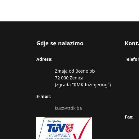
Gdje se nalazimo
Kont
Adresa:
Telefo
Zmaja od Bosne bb
72 000 Zenica
(zgrada "RMK Inžinjering")
E-mail:
kucz@zdk.ba
Fax: