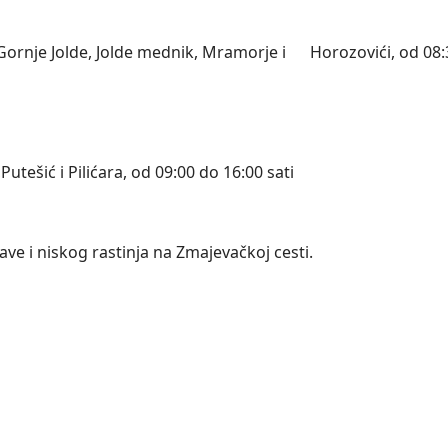
e, Gornje Jolde, Jolde mednik, Mramorje i Horozovići, od 08:
utešić i Pilićara, od 09:00 do 16:00 sati
ave i niskog rastinja na Zmajevačkoj cesti.
čju Zeničko-dobojskog kantona za dan 11.06.2026. godine