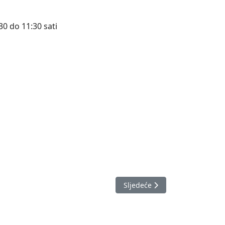
30 do 11:30 sati
Sljedeći članak: Izvještaj o 
Sljedeće