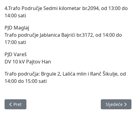
4.Trafo Područje Sedmi kilometar br.2094, od 13:00 do
14:00 sati
PJD Maglaj
Trafo područje Jablanica Bajrići br.3172, od 14:00 do
17:00 sati
PJD Vareš
DV 10 kV Pajtov Han
Trafo područja: Brgule 2, Lalića mlin i Ranč Šikulje, od
14:00 do 15:00 sati
Prethodni članak: Izvještaj o stanju na području Zeničko-dob
Sljedeći člana
Pret
Sljedeće