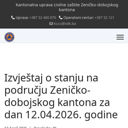
Kantonalna uprava civilne zaštite Zeničko-dobojskog
kantona
Uprava:
+387 32 460 870
Operativni centar:
+387 32 121
kucz@zdk.ba
Izvještaj o stanju na
području Zeničko-
dobojskog kantona za
dan 12.04.2026. godine