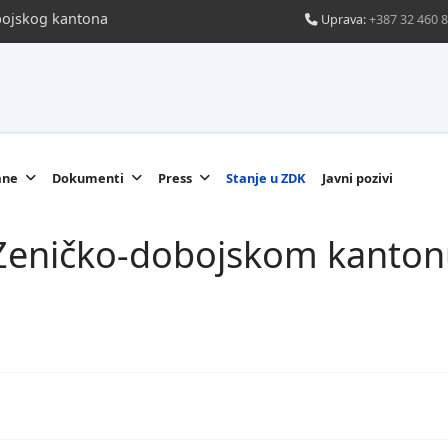
obojskog kantona
Uprava:
+387 32 460 
ane
Dokumenti
Press
Stanje u ZDK
Javni pozivi
u Zeničko-dobojskom kanton