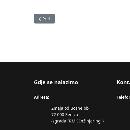
Prethodni članak: Izvještaj o stanju u Zeničk
Pret
Gdje se nalazimo
Kont
Adresa:
Telefo
Zmaja od Bosne bb
72 000 Zenica
(zgrada "RMK Inžinjering")