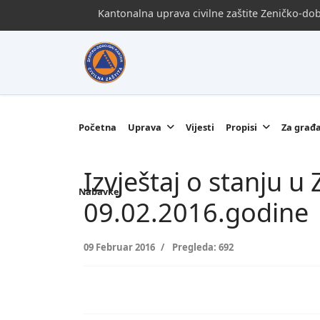
Kantonalna uprava civilne zaštite Zeničko-d
Početna
Uprava
Vijesti
Propisi
Za građ
Izvještaj o stanju 
Nabavke
09.02.2016.godine
09 Februar 2016
Pregleda: 692