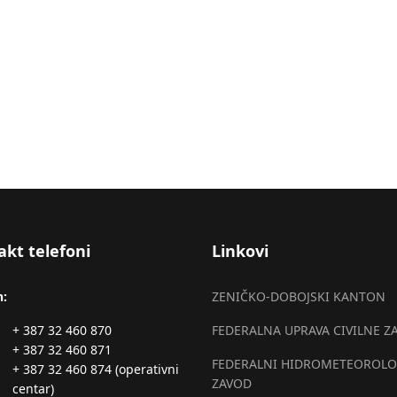
o-dobojskom kantonu za dan 10.02.2016.godine
akt telefoni
Linkovi
n:
ZENIČKO-DOBOJSKI KANTON
+ 387 32 460 870
FEDERALNA UPRAVA CIVILNE Z
+ 387 32 460 871
FEDERALNI HIDROMETEOROLO
+ 387 32 460 874 (operativni
ZAVOD
centar)