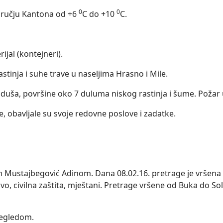
0
0
dručju Kantona od +6
C do +10
C.
ijal (kontejneri).
astinja i suhe trave u naseljima Hrasno i Mile.
aduša, površine oko 7 duluma niskog rastinja i šume. Požar
e, obavljale su svoje redovne poslove i zadatke.
 Mustajbegović Adinom. Dana 08.02.16. pretrage je vršena u
lovo, civilna zaštita, mještani. Pretrage vršene od Buka do 
regledom.