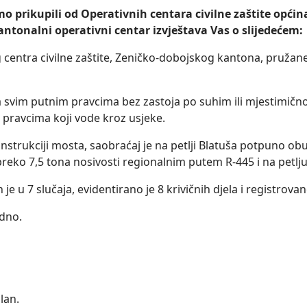
prikupili od Operativnih centara civilne zaštite općina, 
tonalni operativni centar izvještava Vas o slijedećem:
centra civilne zaštite, Zeničko-dobojskog kantona, pružan
 svim putnim pravcima bez zastoja po suhim ili mjestimič
 pravcima koji vode kroz usjeke.
strukciji mosta, saobraćaj je na petlji Blatuša potpuno obus
preko 7,5 tona nosivosti regionalnim putem R-445 i na petlju
je u 7 slučaja, evidentirano je 8 krivičnih djela i registrov
edno.
lan.