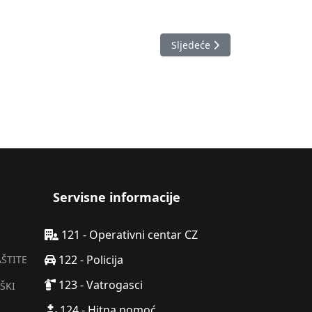
Sljedeći članak: Izvještaj o 
Sljedeće
Servisne informacije
121 - Operativni centar CZ
122 - Policija
AŠTITE
123 - Vatrogasci
ŠKI
124 - Hitna pomoć