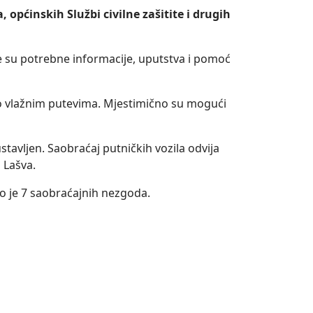
općinskih Službi civilne zašitite i drugih
e su potrebne informacije, uputstva i pomoć
no vlažnim putevima. Mjestimično su mogući
tavljen. Saobraćaj putničkih vozila odvija
 Lašva.
ano je 7 saobraćajnih nezgoda.