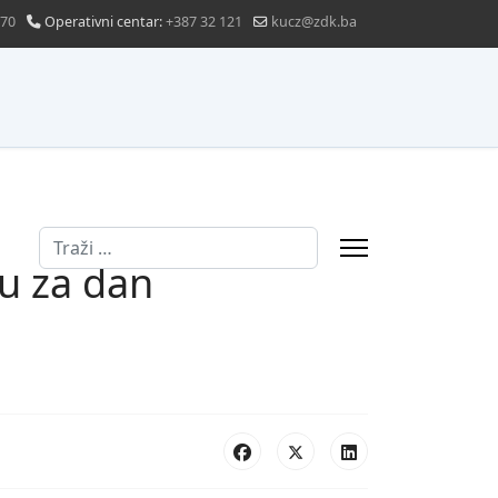
870
Operativni centar:
+387 32 121
kucz@zdk.ba
Traži
u za dan