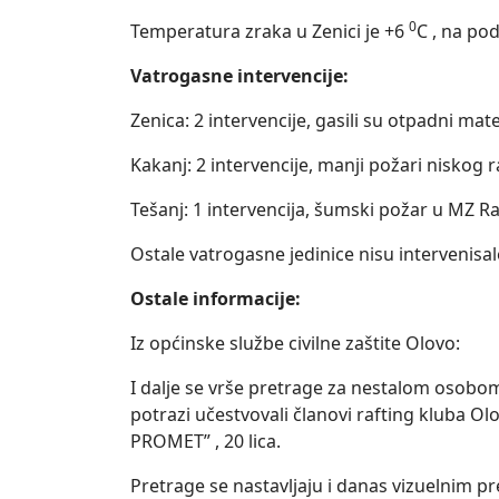
0
Temperatura zraka u Zenici je +6
C , na po
Vatrogasne intervencije:
Zenica: 2 intervencije, gasili su otpadni mater
Kakanj: 2 intervencije, manji požari niskog r
Tešanj: 1 intervencija, šumski požar u MZ R
Ostale vatrogasne jedinice nisu intervenisal
Ostale informacije:
Iz općinske službe civilne zaštite Olovo:
I dalje se vrše pretrage za nestalom osobom
potrazi učestvovali članovi rafting kluba O
PROMET” , 20 lica.
Pretrage se nastavljaju i danas vizuelnim p