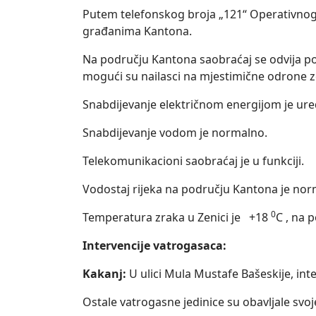
Putem telefonskog broja „121“ Operativnog 
građanima Kantona.
Na području Kantona saobraćaj se odvija p
mogući su nailasci na mjestimične odrone z
Snabdijevanje električnom energijom je ur
Snabdijevanje vodom je normalno.
Telekomunikacioni saobraćaj je u funkciji.
Vodostaj rijeka na području Kantona je nor
0
Temperatura zraka u Zenici je +18
C , na
Intervencije vatrogasaca:
Kakanj:
U ulici Mula Mustafe Bašeskije, int
Ostale vatrogasne jedinice su obavljale svo