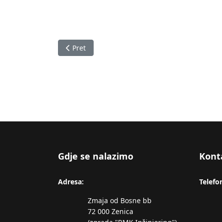
Prethodni članak: Izvještaj o stanju u Zeničk
Pret
Gdje se nalazimo
Kont
Adresa:
Telefo
Zmaja od Bosne bb
72 000 Zenica