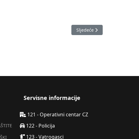
Sljedeći članak: Izvještaj o 
Sljedeće
Servisne informacije
121 - Operativni centar CZ
122 - Policija
AŠTITE
123 - Vatrogasci
ŠKI