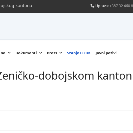
obojskog kantona
Uprava:
+387 32 460 
ane
Dokumenti
Press
Stanje u ZDK
Javni pozivi
u Zeničko-dobojskom kanton