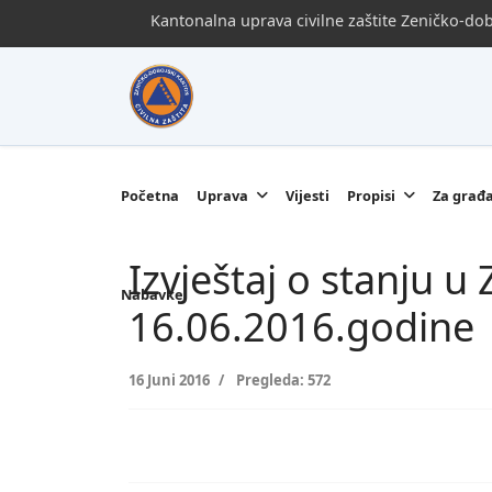
Kantonalna uprava civilne zaštite Zeničko-d
Početna
Uprava
Vijesti
Propisi
Za građ
Izvještaj o stanju 
Nabavke
16.06.2016.godine
16 Juni 2016
Pregleda: 572