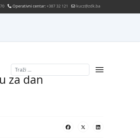
870
Operativni centar:
+387 32 121
kucz@zdk.ba
Traži
u za dan