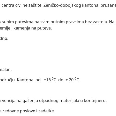
centra civilne zaštite, Zeničko-dobojskog kantona, pružan
o suhim putevima na svim putnim pravcima bez zastoja. Na 
emlje i kamenja na puteve.
edno.
malan.
0
0
 području Kantona od +16
C do + 20
C.
ervencija na gašenju otpadnog materijala u kontejneru.
je redovne poslove i zadatke.