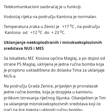
Telekomunikacioni saobraćaj je u funkciji.
Vodostaj rijeka na području Kantona je normalan.
0
Temperatura zraka u Zenici je +17
C , na području
0
0
Kantona od +12
C do + 23
C.
Uklanjanje neeksplodiranih i minskoeksplozivnih
sredstava NUS i MES
Sa lokalitetu MZ Kosova općina Maglaj, a po dojovi od
strane PS Maglaj, uklnjena je jedna ručna bomba koja
je propisno uskladištena do dolaska Tima za uklanjaje
NUS-a.
Na području Grada Zenice, prijavljen je pronalazak
jedne ručne bombe, koja je dospjela u kamionu
prilikom istresanja riječnog šljunka. Obaviješten je Tim
za uklanjenje misnskoeksplozivnih sredstava koji će
izaći na lice mjesta i ukloniti ručnu bombu.