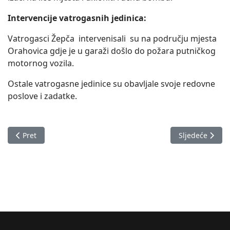
Intervencije vatrogasnih jedinica:
Vatrogasci Žepča intervenisali su na području mjesta
Orahovica gdje je u garaži došlo do požara putničkog
motornog vozila.
Ostale vatrogasne jedinice su obavljale svoje redovne
poslove i zadatke.
Prethodni članak: Izvještaj o stanju u Zeničko-dobojskom kan
Sljedeći člana
Pret
Sljedeće