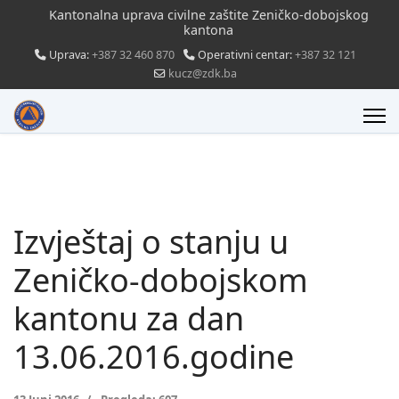
Kantonalna uprava civilne zaštite Zeničko-dobojskog
kantona
Uprava:
+387 32 460 870
Operativni centar:
+387 32 121
kucz@zdk.ba
Izvještaj o stanju u
Zeničko-dobojskom
kantonu za dan
13.06.2016.godine