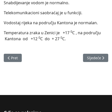
Snabdijevanje vodom je normalno.
Telekomunikacioni saobraćaj je u funkciji.
Vodostaj rijeka na području Kantona je normalan.
0
Temperatura zraka u Zenici je +17
C , na području
0
0
Kantona od +12
C do + 27
C.
Prethodni članak: Izvještaj o stanju u Zeničko-dobojskom kan
Sljedeći člana
Pret
Sljedeće