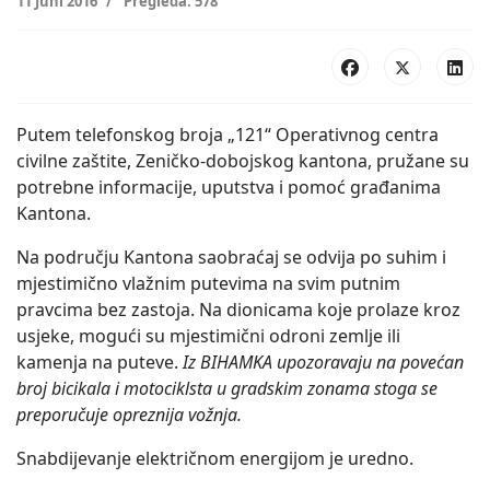
11 Juni 2016
Pregleda: 578
Putem telefonskog broja „121“ Operativnog centra
civilne zaštite, Zeničko-dobojskog kantona, pružane su
potrebne informacije, uputstva i pomoć građanima
Kantona.
Na području Kantona saobraćaj se odvija po suhim i
mjestimično vlažnim putevima na svim putnim
pravcima bez zastoja. Na dionicama koje prolaze kroz
usjeke, mogući su mjestimični odroni zemlje ili
kamenja na puteve.
Iz BIHAMKA upozoravaju na povećan
broj bicikala i motociklsta u gradskim zonama stoga se
preporučuje opreznija vožnja.
Snabdijevanje električnom energijom je uredno.