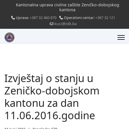
Kantonalna uprava civilne zaštite Zeničko-dobojskog
kantona
Uprava:
+387 32 460 870
Operativni centar:
+387 32 121
kucz@zdk.ba
Izvještaj o stanju u
Zeničko-dobojskom
kantonu za dan
11.06.2016.godine