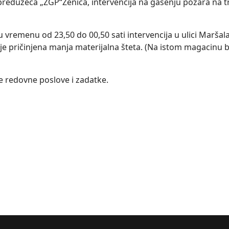
eduzeća „ŽGP“Zenica, intervencija na gašenju požara na tra
vremenu od 23,50 do 00,50 sati intervencija u ulici Maršala
je pričinjena manja materijalna šteta. (Na istom magacinu bi
je redovne poslove i zadatke.
o-dobojskom kantonu za dan 20.04.2016.godine