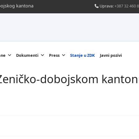
obojskog kantona
Uprava:
+387 32 460 
ane
Dokumenti
Press
Stanje u ZDK
Javni pozivi
u Zeničko-dobojskom kanton