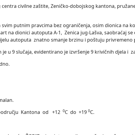
centra civilne zaštite, Zeničko-dobojskog kantona, pružan
 svim putnim pravcima bez ograničenja, osim dionica na ko
t na dionici autoputa A-1, Zenica jug-Lašva, saobraćaj se 
elu autoputa znatno smanje brzinu i poštuju privremeno po
e u 9 slučaja, evidentirano je izvršenje 9 krivičnih djela i 
edno.
malan.
0
0
 području Kantona od +12
C do +19
C.