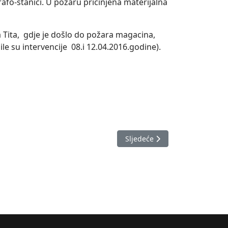
fo-stanici. U požaru pričinjena materijalna
 Tita, gdje je došlo do požara magacina,
le su intervencije 08.i 12.04.2016.godine).
Sljedeći članak: Izvještaj o 
Sljedeće