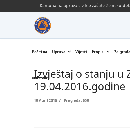
Kantonalna uprava civilne zaštite Zeničko-d
Početna
Uprava
Vijesti
Propisi
Za građ
Izvještaj o stanju 
Nabavke
19.04.2016.godine
19 April 2016
Pregleda: 659