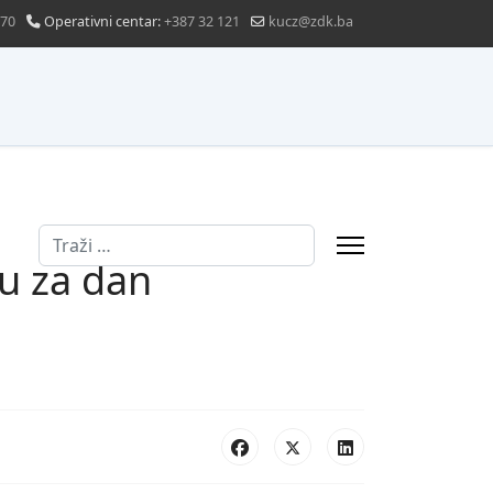
870
Operativni centar:
+387 32 121
kucz@zdk.ba
Traži
u za dan