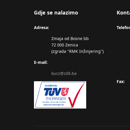
Gdje se nalazimo
Kont
Adresa:
Telefo
Zmaja od Bosne bb
72 000 Zenica
(zgrada "RMK Inžinjering")
E-mail:
kucz@zdk.ba
Fax: