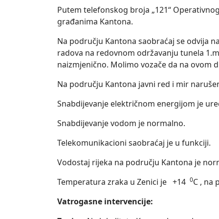
Putem telefonskog broja „121“ Operativnog 
građanima Kantona.
Na području Kantona saobraćaj se odvija na
radova na redovnom održavanju tunela 1.mar
naizmjenično. Molimo vozače da na ovom dij
Na području Kantona javni red i mir narušen j
Snabdijevanje električnom energijom je ur
Snabdijevanje vodom je normalno.
Telekomunikacioni saobraćaj je u funkciji.
Vodostaj rijeka na području Kantona je nor
0
Temperatura zraka u Zenici je +14
C , na
Vatrogasne intervencije: