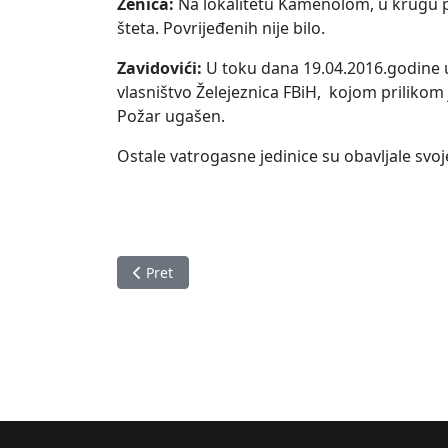
Zenica:
Na lokalitetu Kamenolom, u krugu pr
šteta. Povrijeđenih nije bilo.
Zavidovići:
U toku dana 19.04.2016.godine u 
vlasništvo Želejeznica FBiH, kojom prilikom 
Požar ugašen.
Ostale vatrogasne jedinice su obavljale svo
Prethodni članak: Izvještaj o stanju u Zeničk
Pret