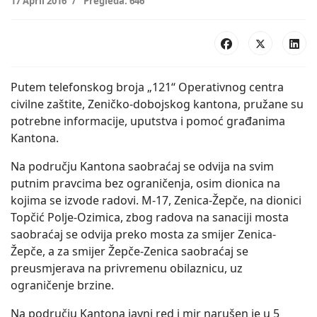
17 April 2016
Pregleda: 646
Putem telefonskog broja „121“ Operativnog centra
civilne zaštite, Zeničko-dobojskog kantona, pružane su
potrebne informacije, uputstva i pomoć građanima
Kantona.
Na području Kantona saobraćaj se odvija na svim
putnim pravcima bez ograničenja, osim dionica na
kojima se izvode radovi. M-17, Zenica-Žepče, na dionici
Topčić Polje-Ozimica, zbog radova na sanaciji mosta
saobraćaj se odvija preko mosta za smijer Zenica-
Žepče, a za smijer Žepče-Zenica saobraćaj se
preusmjerava na privremenu obilaznicu, uz
ograničenje brzine.
Na području Kantona javni red i mir narušen je u 5