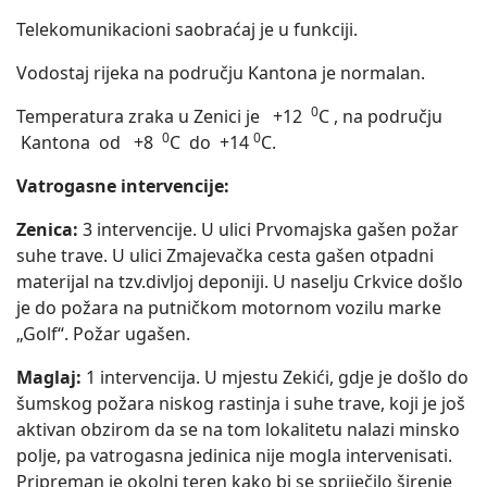
Telekomunikacioni saobraćaj je u funkciji.
Vodostaj rijeka na području Kantona je normalan.
0
Temperatura zraka u Zenici je +12
C , na području
0
0
Kantona od +8
C do +14
C.
Vatrogasne intervencije:
Zenica:
3 intervencije. U ulici Prvomajska gašen požar
suhe trave. U ulici Zmajevačka cesta gašen otpadni
materijal na tzv.divljoj deponiji. U naselju Crkvice došlo
je do požara na putničkom motornom vozilu marke
„Golf“. Požar ugašen.
Maglaj:
1 intervencija. U mjestu Zekići, gdje je došlo do
šumskog požara niskog rastinja i suhe trave, koji je još
aktivan obzirom da se na tom lokalitetu nalazi minsko
polje, pa vatrogasna jedinica nije mogla intervenisati.
Pripreman je okolni teren kako bi se spriječilo širenje