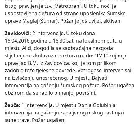
istog, pravljen je tzv. „Vatrobran“. U toku noći je
uspostavljena dežura od strane uposlenika Šumske
uprave Maglaj (šumar). Požar je još uvijek aktivan.
Zavidovići:
2 intervencije. U toku dana
16.04.2016.godine u 16,30 sati na lokalnom putu u
mjestu Alići, dogodila se saobraćajna nezgoda
slijetanjem s kolovoza traktora marke "IMT" kojim je
upravljao B.M. iz Zavidovića, koji je tom prilikom
zadobio teže tjelesne povrede. Vatrogasci intervenisali
na izvlačenju unesrećenog. U mjestu Bajvati,
intervencija na gašenju šumskog požara. Požar ugašen
obzirom da se radilo o manjoj površini.
Žepče:
1 intervencija. U mjestu Donja Golubinja
intervencija na gašenju zapaljenog niskog rastinja i
suhe trave. Požar ugašen.