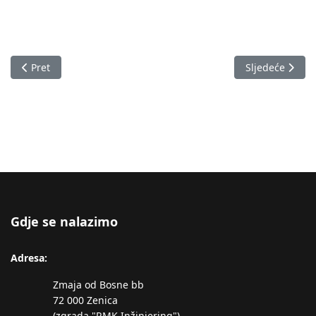
Prethodni članak: Izvještaj o stanju u Zeničko-dobojskom kan
Sljedeći člana
Pret
Sljedeće
Gdje se nalazimo
Adresa:
Zmaja od Bosne bb
72 000 Zenica
(zgrada "RMK Inžinjering")