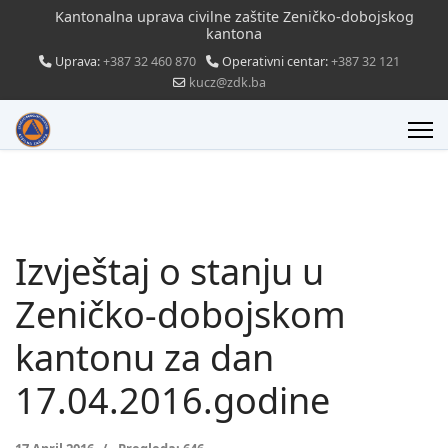
Kantonalna uprava civilne zaštite Zeničko-dobojskog
kantona
Uprava:
+387 32 460 870
Operativni centar:
+387 32 121
kucz@zdk.ba
Izvještaj o stanju u
Zeničko-dobojskom
kantonu za dan
17.04.2016.godine