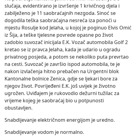
slučaja, evidentirano je izvršenje 1 krivičnog djela i
zabilježeno je 11 saobraćajnih nezgoda. Sinoć se
dogodila teška saobraćajna nesreća iza ponoći u
mjestu Rosulje kod Jelaha, u kojoj je poginuo Elvis Omić
iz Šija, a teške tjelesne povrede opasne po život
zadobio suvozač inicijala E.K. Vozač automobila Golf 2
kretao se iz pravca Jelaha, kada je udario u ogradu
privatnog posjeda, a potom se nekoliko puta prevrtao
na cesti. Suvozač je završio ispod automobila, te je
nakon izvlačenja hitno prebačen na Urgentni blok
Kantonalne bolnice Zenica, gdje se ljekari bore za
njegov život. Povrijeđeni E.K. još uvijek je životno
ugrožen. Uviđajem je rukovodio dežurni tužilac za
vrijeme kojeg je saobraćaj bio u potpunosti
obustavljen.
Snabdijevanje električnom energijom je uredno.
Snabdijevanje vodom je normalno.