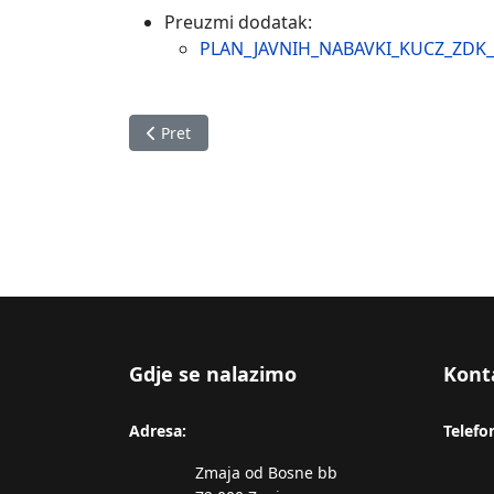
Preuzmi dodatak:
PLAN_JAVNIH_NABAVKI_KUCZ_ZDK_
Prethodni članak: I Izmjena/Dopuna Plana javn
Pret
Gdje se nalazimo
Kont
Adresa:
Telefo
Zmaja od Bosne bb