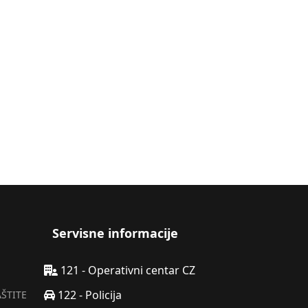
ntona za 2026. godinu
Servisne informacije
121 - Operativni centar CZ
122 - Policija
AŠTITE