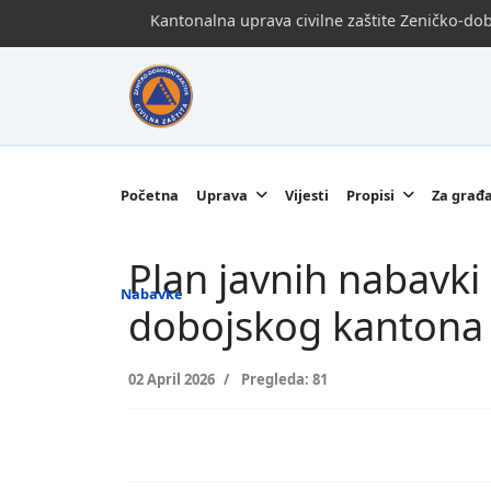
Kantonalna uprava civilne zaštite Zeničko-d
Početna
Uprava
Vijesti
Propisi
Za građ
Plan javnih nabavki
Nabavke
dobojskog kantona 
02 April 2026
Pregleda: 81