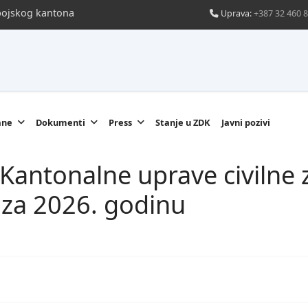
obojskog kantona
Uprava:
+387 32 460 
ane
Dokumenti
Press
Stanje u ZDK
Javni pozivi
 Kantonalne uprave civilne 
za 2026. godinu