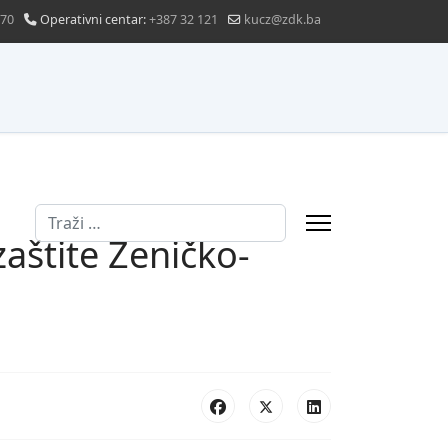
870
Operativni centar:
+387 32 121
kucz@zdk.ba
Traži
zaštite Zeničko-