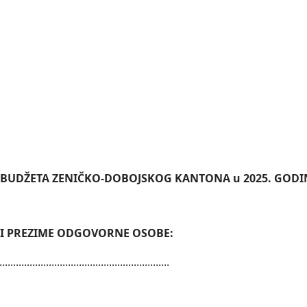
BUDŽETA ZENIČKO-DOBOJSKOG KANTONA u 2025. GODI
E I PREZIME ODGOVORNE OSOBE:
..............................................................