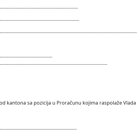
................................................................
.................................................................
................................................................................................................
...............................................
.................................................................
od kantona sa pozicija u Proračunu kojima raspolaže Vlada 
...............................................................