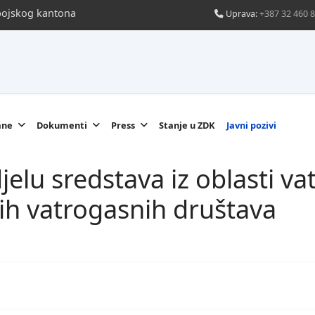
obojskog kantona
Uprava:
+387 32 460 
ane
Dokumenti
Press
Stanje u ZDK
Javni pozivi
elu sredstava iz oblasti va
ih vatrogasnih društava