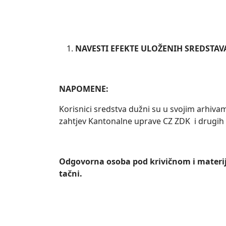
NAVESTI EFEKTE ULOŽENIH SREDSTAV
NAPOMENE:
Korisnici sredstva dužni su u svojim arhiva
zahtjev Kantonalne uprave CZ ZDK i drugih n
Odgovorna osoba pod krivičnom i materija
tačni.