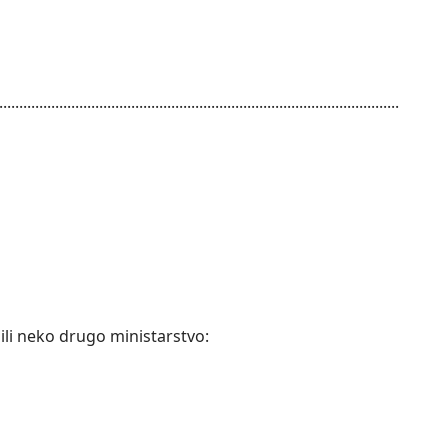
....................................................................................................
..........................................................
ili neko drugo ministarstvo: