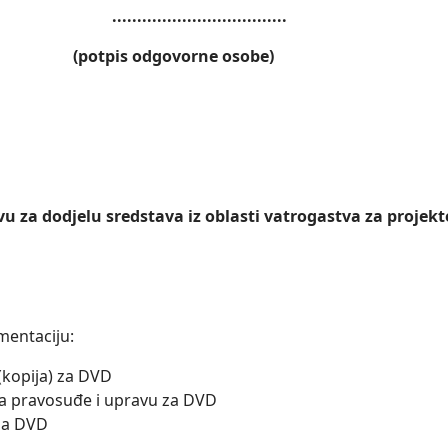
...............................
orne osobe)
vu za dodjelu sredstava iz oblasti vatrogastva za proje
mentaciju:
 (kopija) za DVD
 za pravosuđe i upravu za DVD
 za DVD