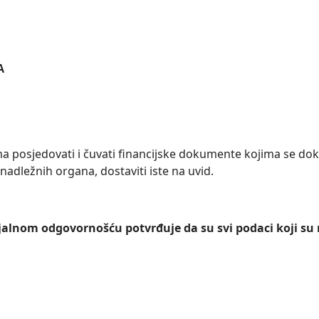
A
ma posjedovati i čuvati financijske dokumente kojima se do
adležnih organa, dostaviti iste na uvid.
lnom odgovornošću potvrđuje da su svi podaci koji su na