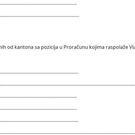
................................................................
..................................................................
ih od kantona sa pozicija u Proračunu kojima raspolaže Vla
.................................................................
................................................................................................................
................................................................
................................................................
.................................................................
................................................................................................................