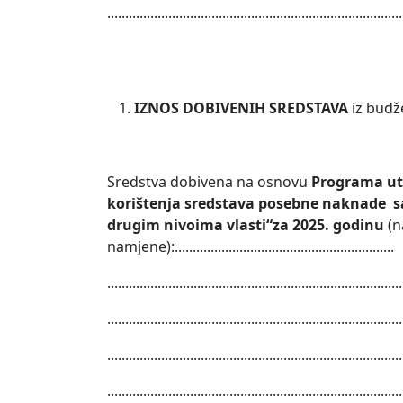
..................................................................................
IZNOS DOBIVENIH SREDSTAVA
iz budž
Sredstva dobivena na osnovu
Programa utr
korištenja sredstava posebne naknade sa 
drugim nivoima vlasti“za 2025. godinu
(n
namjene):.............................................................
..................................................................................
..................................................................................
..................................................................................
..................................................................................