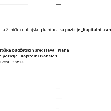
..............................................................
eta Zeničko-dobojskog kantona
sa pozicije „Kapitalni tra
oška budžetskih sredstava i Plana
pozicije „Kapitalni transferi
avesti iznose i
..............................................................
.............................................................
...............................................................
............................................................