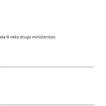
da ili neko drugo ministarstvo:
...................................................................................................
....................................................................................................