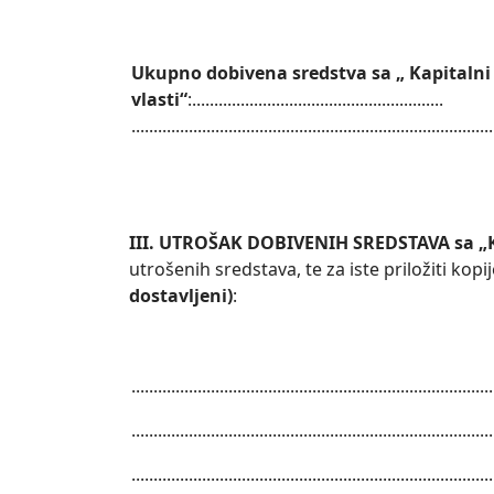
Ukupno dobivena sredstva sa „ Kapitalni
vlasti“
:.........................................................
..................................................................................
III. UTROŠAK DOBIVENIH SREDSTAVA sa „Ka
utrošenih sredstava, te za iste priložiti kop
dostavljeni)
:
..................................................................................
..................................................................................
..................................................................................