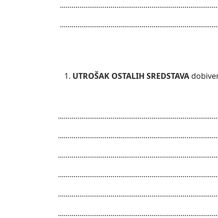
.................................................................................
.................................................................................
UTROŠAK OSTALIH SREDSTAVA
dobiven
..................................................................................
..................................................................................
..................................................................................
..................................................................................
..................................................................................
..................................................................................