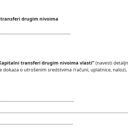
 transferi drugim nivoima
..............................................................
pitalni transferi drugim nivoima vlasti“
(navesti detal
ije dokaza o utrošenim sredstvima /računi, uplatnice, nalozi,
.................................................................
................................................................................................................
................................................................