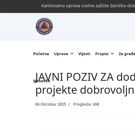
Kantonalna uprava civilne zaštite Zeničko-d
Početna
Uprava
Vijesti
Propisi
Za građ
JAVNI POZIV ZA dodj
Nabavke
projekte dobrovoljn
06 Oktobar 2025
Pregleda: 498