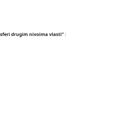
nsferi drugim nivoima vlasti“
: