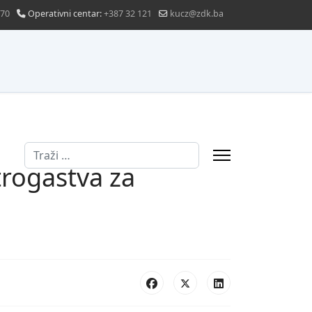
870
Operativni centar:
+387 32 121
kucz@zdk.ba
Traži
trogastva za