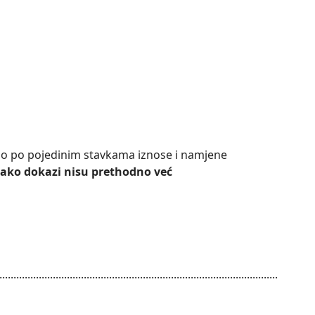
jno po pojedinim stavkama iznose i namjene
ako dokazi nisu prethodno već
...................................................................................................