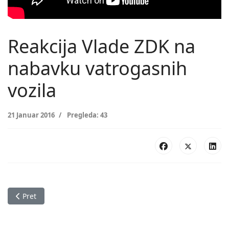
Reakcija Vlade ZDK na
nabavku vatrogasnih
vozila
21 Januar 2016
Pregleda: 43
Prethodni članak: Civilna zaštita ZDK - PREZENTACIJA VATR
Pret