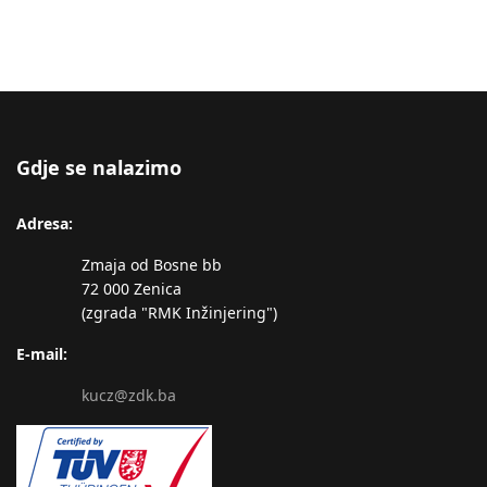
Gdje se nalazimo
Adresa:
Zmaja od Bosne bb
72 000 Zenica
(zgrada "RMK Inžinjering")
E-mail:
kucz@zdk.ba