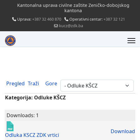
Kantonalna uprava civilne zaštite Zeničko-dobojskog
kantona
Uprava:
+387 32 460 870
Operativni centar:
+387 32 121
kucz@zdk.ba
Pregled
Traži
Gore
Kategorija: Odluke KŠCZ
Downloads: 1
Download
Odluka KSCZ ZDK vrtici