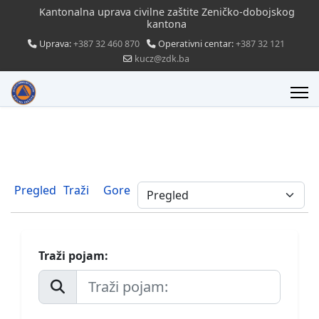
Kantonalna uprava civilne zaštite Zeničko-dobojskog
kantona
Uprava:
+387 32 460 870
Operativni centar:
+387 32 121
kucz@zdk.ba
Pregled
Traži
Gore
Traži pojam: