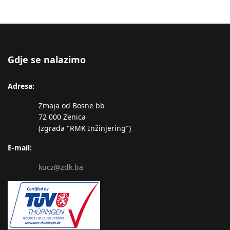
Gdje se nalazimo
Adresa:
Zmaja od Bosne bb
72 000 Zenica
(zgrada "RMK Inžinjering")
E-mail:
kucz@zdk.ba